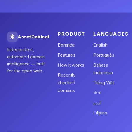
PRODUCT
LANGUAGES
AssetCabinet
Beranda
English
Independent,
Features
Português
automated domain
intelligence — built
How it works
Bahasa
for the open web.
Indonesia
Recently
checked
Tiếng Việt
domains
বাংলা
اردو
Filipino