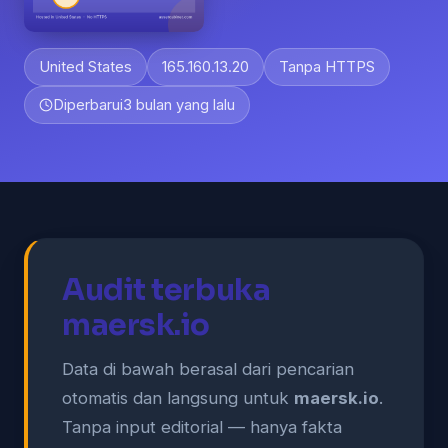
United States
165.160.13.20
Tanpa HTTPS
Diperbarui
3 bulan yang lalu
Audit terbuka
maersk.io
Data di bawah berasal dari pencarian
otomatis dan langsung untuk
maersk.io
.
Tanpa input editorial — hanya fakta