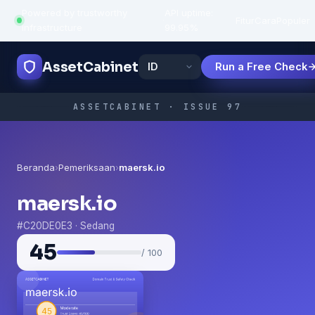
Powered by trustworthy
API uptime:
·
Fitur
Cara
Populer
infrastructure
99.95%
AssetCabinet
Run a Free Check
ASSETCABINET · ISSUE 97
Beranda
›
Pemeriksaan
›
maersk.io
maersk.io
#C20DE0E3 · Sedang
45
/ 100