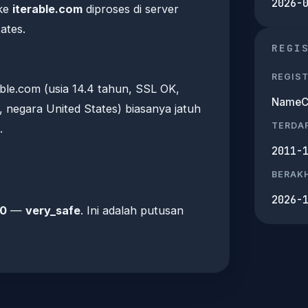
2026-
 ke
iterable.com
diproses di server
ates.
REGI
REGIS
able.com (usia 14.4 tahun, SSL OK,
NameCh
, negara United States) biasanya jatuh
TERDA
.
2011-
BERAKH
2026-
00
—
very_safe
. Ini adalah putusan
.