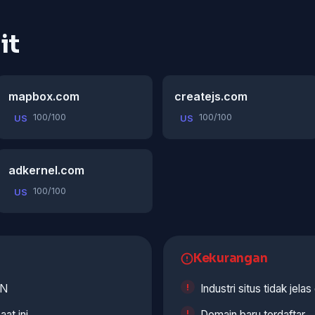
it
mapbox.com
createjs.com
100/100
100/100
US
US
adkernel.com
100/100
US
Kekurangan
NN
Industri situs tidak jelas
aat ini
Domain baru terdaftar