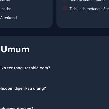
standar
Tidak ada metadata Sch
CA terkenal
n Umum
siko tentang iterable.com?
le.com diperiksa ulang?
ntuk memutuskan?