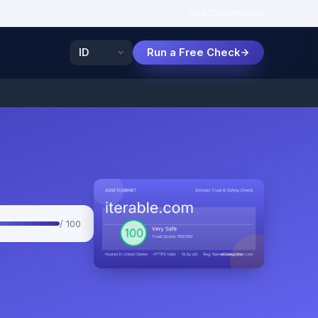
Fitur
Cara
Populer
Run a Free Check
/ 100