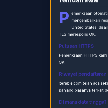
Temuan awal
P
emeriksaan otomati
mengembalikan res
United States, dis
TLS merespons OK.
Putusan HTTPS
Pemeriksaan HTTPS kami k
OK.
Riwayat pendaftaran
iterable.com telah ada se
panjang biasanya terkait 
Di mana data tinggal