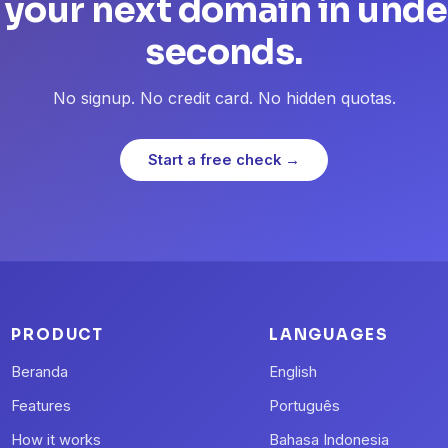
 your next domain in unde
seconds.
No signup. No credit card. No hidden quotas.
Start a free check →
PRODUCT
LANGUAGES
Beranda
English
Features
Português
How it works
Bahasa Indonesia