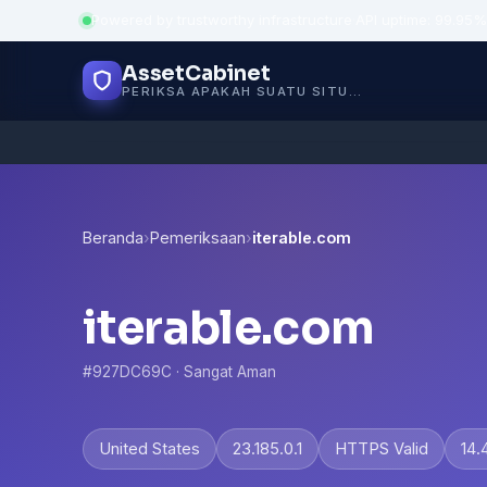
Powered by trustworthy infrastructure
·
API uptime: 99.95%
AssetCabinet
PERIKSA APAKAH SUATU SITUS AMAN
Beranda
›
Pemeriksaan
›
iterable.com
iterable.com
#927DC69C · Sangat Aman
United States
23.185.0.1
HTTPS Valid
14.