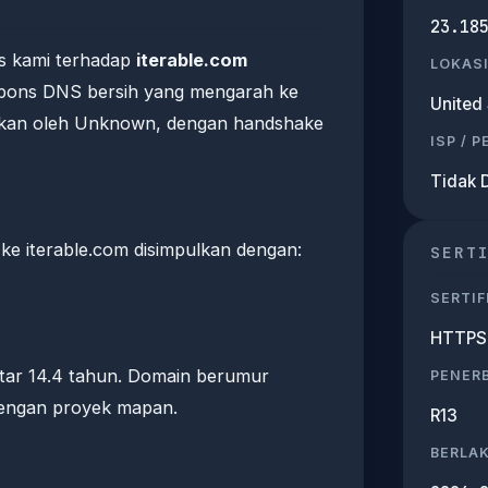
23.18
s kami terhadap
iterable.com
LOKASI
pons DNS bersih yang mengarah ke
United 
ajikan oleh Unknown, dengan handshake
ISP / 
Tidak 
e iterable.com disimpulkan dengan:
SERT
SERTIF
HTTPS 
kitar 14.4 tahun. Domain berumur
PENERB
dengan proyek mapan.
R13
BERLA