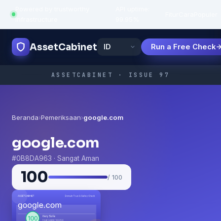
Powered by trustworthy
API uptime:
·
Fitur
Cara
Populer
infrastructure
99.95%
AssetCabinet
Run a Free Check
ASSETCABINET · ISSUE 97
Beranda
›
Pemeriksaan
›
google.com
google.com
#0B8DA963 · Sangat Aman
100
/ 100