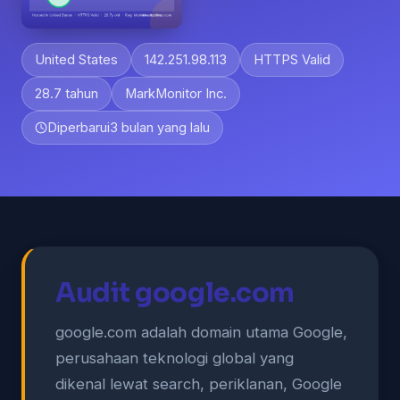
United States
142.251.98.113
HTTPS Valid
28.7 tahun
MarkMonitor Inc.
Diperbarui
3 bulan yang lalu
Audit google.com
google.com adalah domain utama Google,
perusahaan teknologi global yang
dikenal lewat search, periklanan, Google