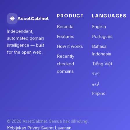
PRODUCT
LANGUAGES
AssetCabinet
Beranda
English
Independent,
Features
Português
automated domain
intelligence — built
How it works
Bahasa
for the open web.
Indonesia
Recently
checked
Tiếng Việt
domains
বাংলা
اردو
Filipino
© 2026 AssetCabinet. Semua hak dilindungi.
Kebijakan Privasi
Syarat Layanan
·