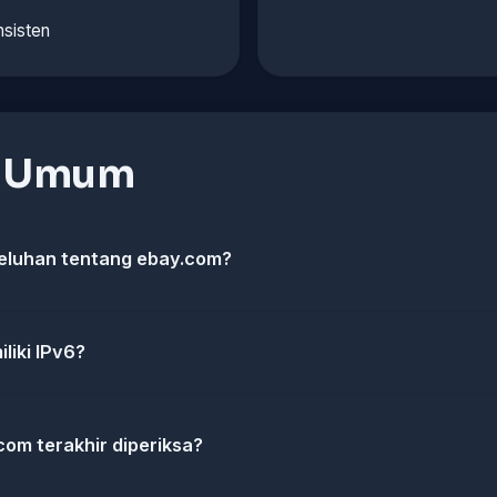
nsisten
n Umum
eluhan tentang ebay.com?
iki IPv6?
com terakhir diperiksa?