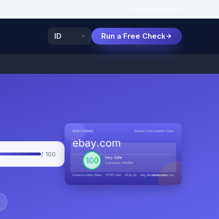
Fitur
Cara
Populer
Run a Free Check
/ 100