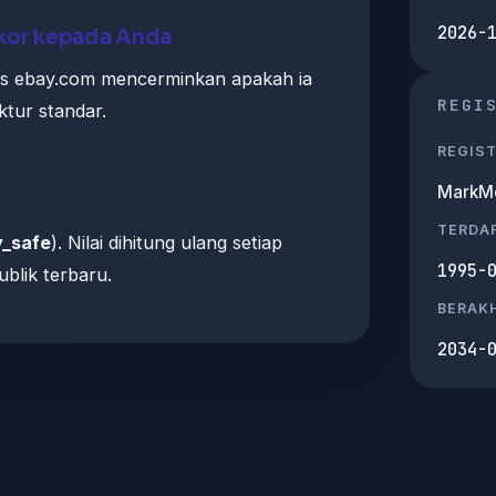
2026-
skor kepada Anda
is ebay.com mencerminkan apakah ia
REGI
ktur standar.
REGIS
MarkMo
TERDA
y_safe
). Nilai dihitung ulang setiap
1995-
blik terbaru.
BERAKH
2034-