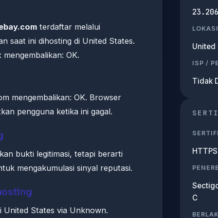
23.20
ebay.com
terdaftar melalui
LOKASI
 saat ini dihosting di United States.
United 
x mengembalikan: OK.
ISP / 
Tidak 
om mengembalikan: OK. Browser
an pengguna ketika ini gagal.
SERT
SERTIF
g
HTTPS 
n bukti legitimasi, tetapi berarti
uk mengakumulasi sinyal reputasi.
PENERB
Sectigo
hosting
C
i United States via Unknown.
BERLA