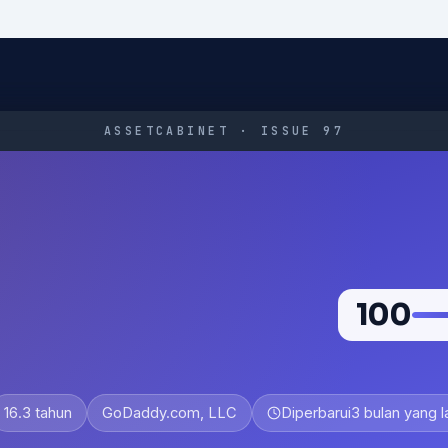
ASSETCABINET · ISSUE 97
100
16.3 tahun
GoDaddy.com, LLC
Diperbarui
3 bulan yang l