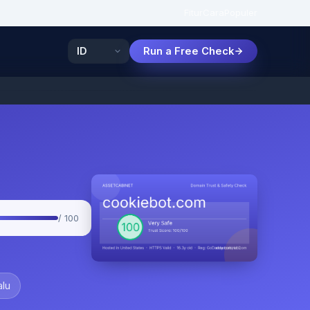
Fitur
Cara
Populer
Run a Free Check
/ 100
alu