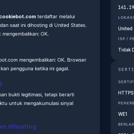
141.1
cookiebot.com
terdaftar melalui
LOKASI
n saat ini dihosting di United States.
United 
x mengembalikan: OK.
ISP / 
Tidak 
bot.com mengembalikan: OK. Browser
an pengguna ketika ini gagal.
SERT
SERTIF
g
HTTPS 
n bukti legitimasi, tetapi berarti
tu untuk mengakumulasi sinyal
PENERB
WE1
BERLA
om dihosting