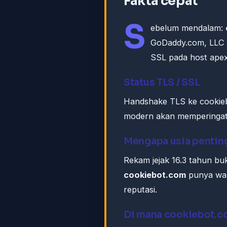
Fakta cepat
S
ebelum mendalam:
GoDaddy.com, LLC da
SSL pada host ape
Status TLS / SSL
Handshake TLS ke cookie
modern akan memperingatk
Mengapa usia pentin
Rekam jejak 16.3 tahun buka
cookiebot.com
punya wak
reputasi.
Di mana cookiebot.c