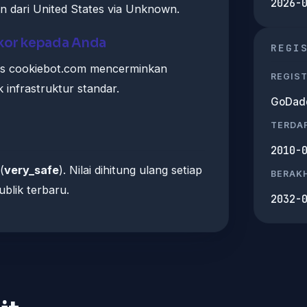
2026-
n dari United States via Unknown.
skor kepada Anda
REGI
is cookiebot.com mencerminkan
REGIS
k infrastruktur standar.
GoDadd
TERDA
2010-
(
very_safe
). Nilai dihitung ulang setiap
BERAKH
blik terbaru.
2032-