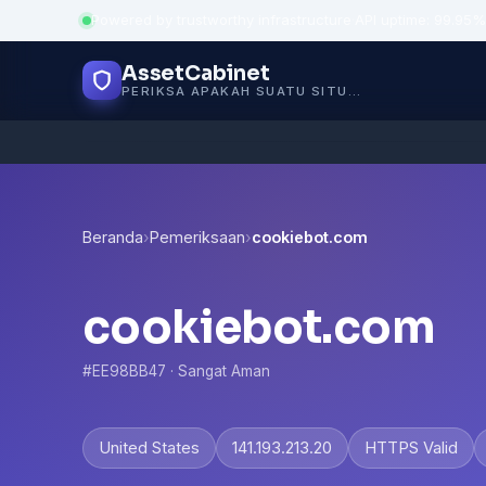
Powered by trustworthy infrastructure
·
API uptime: 99.95%
AssetCabinet
PERIKSA APAKAH SUATU SITUS AMAN
Beranda
›
Pemeriksaan
›
cookiebot.com
cookiebot.com
#EE98BB47 · Sangat Aman
United States
141.193.213.20
HTTPS Valid