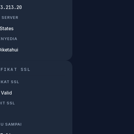
93.213.20
 SERVER
States
PENYEDIA
Diketahui
IFIKAT SSL
IKAT SSL
Valid
IT SSL
KU SAMPAI