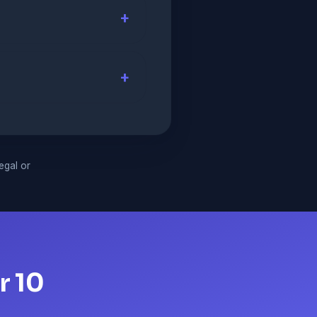
legal or
r 10