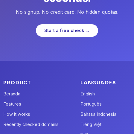
No signup. No credit card. No hidden quotas.
Start a free check →
PRODUCT
LANGUAGES
Beranda
English
Features
Português
How it works
Bahasa Indonesia
Recently checked domains
Tiếng Việt