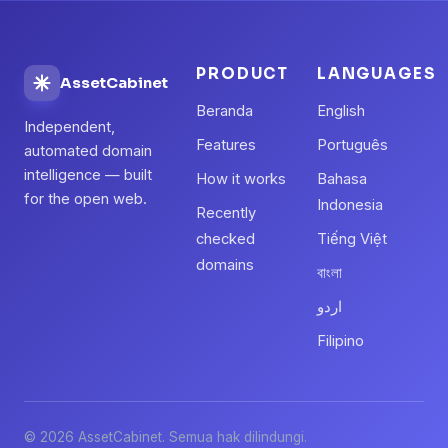
PRODUCT
LANGUAGES
AssetCabinet
Beranda
English
Independent,
Features
Português
automated domain
intelligence — built
How it works
Bahasa
for the open web.
Indonesia
Recently
checked
Tiếng Việt
domains
বাংলা
اردو
Filipino
© 2026 AssetCabinet. Semua hak dilindungi.