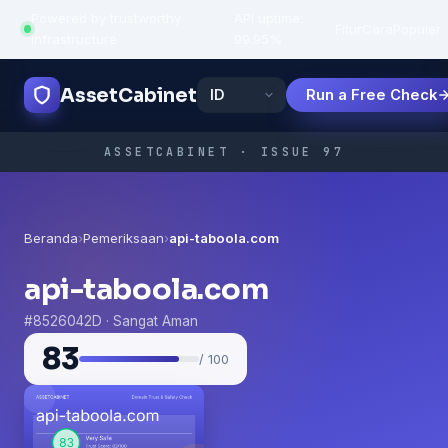
Powered by trustworthy
API uptime:
·
Fitur
Cara
Populer
infrastructure
99.95%
AssetCabinet
Run a Free Check
ASSETCABINET · ISSUE 97
Beranda
›
Pemeriksaan
›
api-taboola.com
api-taboola.com
#8526042D · Sangat Aman
83
/ 100