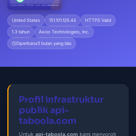
United States
151.101.129.44
HTTPS Valid
1.3 tahun
Ascio Technologies, Inc.
Diperbarui
3 bulan yang lalu
Profil infrastruktur
publik api-
taboola.com
Untuk
api-taboola.com
kami menyoroti