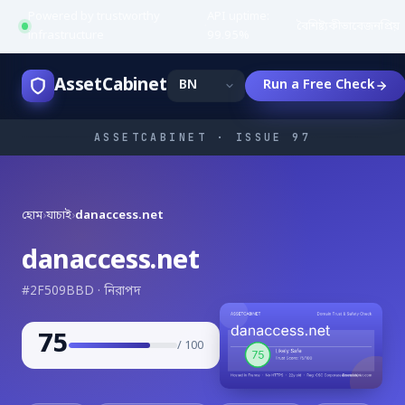
Powered by trustworthy
API uptime:
·
বৈশিষ্ট্য
কীভাবে
জনপ্রিয়
infrastructure
99.95%
AssetCabinet
Run a Free Check
ASSETCABINET · ISSUE 97
হোম
›
যাচাই
›
danaccess.net
danaccess.net
#2F509BBD · নিরাপদ
75
/ 100