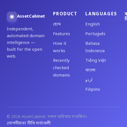
PRODUCT
LANGUAGES
ব
AssetCabinet
ল
হোম
English
Independent,
Features
Português
automated domain
intelligence —
How it
Bahasa
built for the open
works
Indonesia
web.
Recently
Tiếng Việt
checked
বাংলা
domains
اردو
Filipino
© 2026 AssetCabinet. সকল অধিকার সংরক্ষিত।
গোপনীয়তা নীতি
শর্তাবলী
·