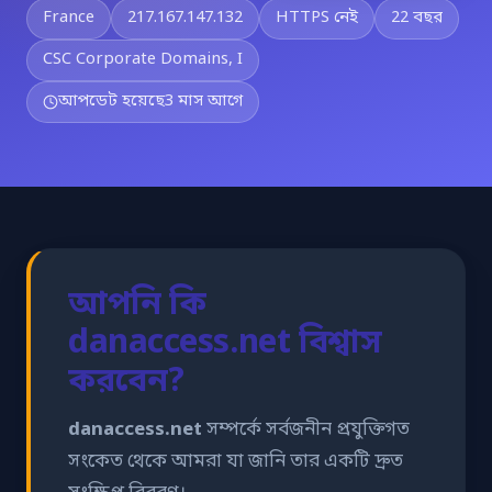
France
217.167.147.132
HTTPS নেই
22 বছর
CSC Corporate Domains, I
আপডেট হয়েছে
3 মাস আগে
আপনি কি
danaccess.net বিশ্বাস
করবেন?
danaccess.net
সম্পর্কে সর্বজনীন প্রযুক্তিগত
সংকেত থেকে আমরা যা জানি তার একটি দ্রুত