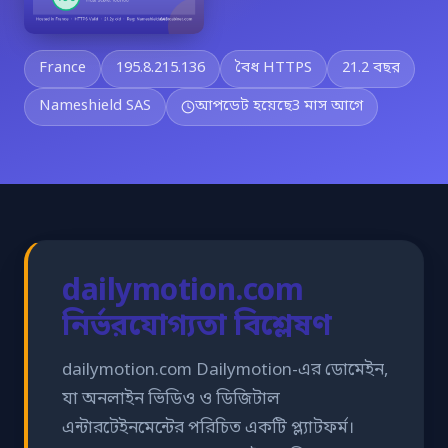
France
195.8.215.136
বৈধ HTTPS
21.2 বছর
Nameshield SAS
আপডেট হয়েছে
3 মাস আগে
dailymotion.com
নির্ভরযোগ্যতা বিশ্লেষণ
dailymotion.com Dailymotion-এর ডোমেইন,
যা অনলাইন ভিডিও ও ডিজিটাল
এন্টারটেইনমেন্টের পরিচিত একটি প্ল্যাটফর্ম।