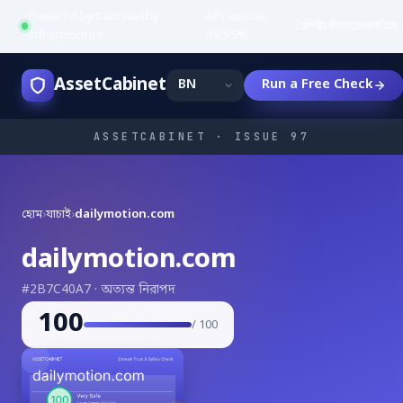
Powered by trustworthy
API uptime:
·
বৈশিষ্ট্য
কীভাবে
জনপ্রিয়
infrastructure
99.95%
AssetCabinet
Run a Free Check
ASSETCABINET · ISSUE 97
হোম
›
যাচাই
›
dailymotion.com
dailymotion.com
#2B7C40A7 · অত্যন্ত নিরাপদ
100
/ 100