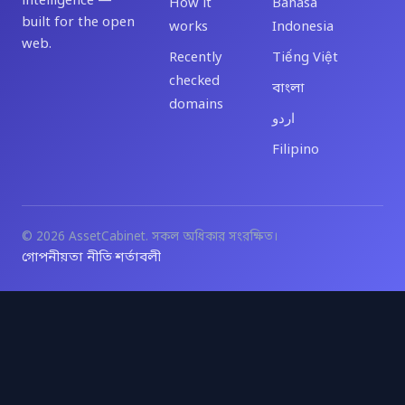
intelligence —
How it
Bahasa
built for the open
works
Indonesia
web.
Recently
Tiếng Việt
checked
বাংলা
domains
اردو
Filipino
© 2026 AssetCabinet. সকল অধিকার সংরক্ষিত।
গোপনীয়তা নীতি
শর্তাবলী
·