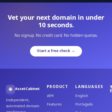
Vet your next domain in under
10 seconds.
No signup. No credit card. No hidden quotas.
Start a free check →
PRODUCT
LANGUAGES
ব
AssetCabinet
ল
হোম
English
Independent,
Features
Português
automated domain