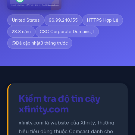
United States
96.99.240.155
HTTPS Hợp Lệ
23.3 năm
CSC Corporate Domains, I
Đã cập nhật
3 tháng trước
Kiểm tra độ tin cậy
xfinity.com
xfinity.com là website của Xfinity, thương
hiệu tiêu dùng thuộc Comcast dành cho