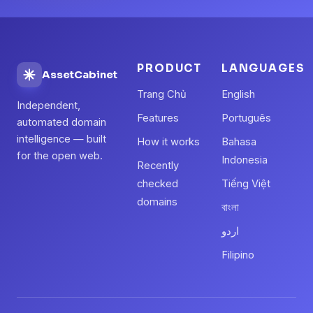
PRODUCT
LANGUAGES
AssetCabinet
Trang Chủ
English
Independent,
Features
Português
automated domain
intelligence — built
How it works
Bahasa
for the open web.
Indonesia
Recently
checked
Tiếng Việt
domains
বাংলা
اردو
Filipino