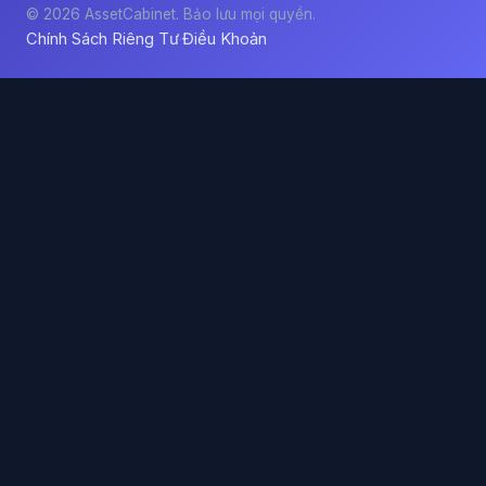
© 2026 AssetCabinet. Bảo lưu mọi quyền.
Chính Sách Riêng Tư
Điều Khoản
·