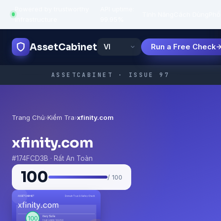
Powered by trustworthy
API uptime:
·
Tính Năng
Cách Dùng
Phổ
infrastructure
99.95%
AssetCabinet
Run a Free Check
ASSETCABINET · ISSUE 97
Trang Chủ
›
Kiểm Tra
›
xfinity.com
xfinity.com
#174FCD3B · Rất An Toàn
100
/ 100