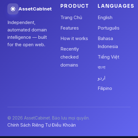
PRODUCT
LANGUAGES
AssetCabinet
Trang Chủ
English
Independent,
Features
Português
automated domain
intelligence — built
How it works
Bahasa
for the open web.
Indonesia
Recently
checked
Tiếng Việt
domains
বাংলা
اردو
Filipino
© 2026 AssetCabinet. Bảo lưu mọi quyền.
Chính Sách Riêng Tư
Điều Khoản
·