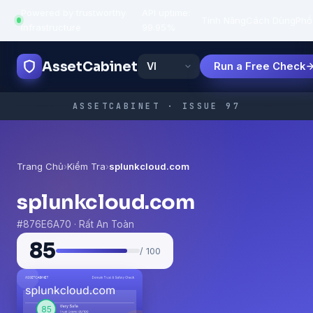
Powered by trustworthy
API uptime:
·
Tính Năng
Cách Dùng
Phổ
infrastructure
99.95%
AssetCabinet
Run a Free Check
ASSETCABINET · ISSUE 97
Trang Chủ
›
Kiểm Tra
›
splunkcloud.com
splunkcloud.com
#876E6A70 · Rất An Toàn
85
/ 100