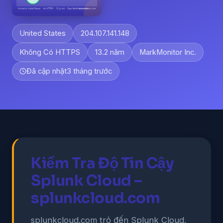
United States
204.107.141.148
Không Có HTTPS
13.2 năm
MarkMonitor Inc.
Đã cập nhật
3 tháng trước
Kiểm Tra Độ Tin Cậy
Splunk Cloud –
splunkcloud.com
splunkcloud.com trỏ đến Splunk Cloud,