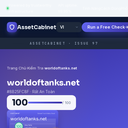
Powered by trustworthy
API uptime:
·
Tính Năng
Cách Dùng
Phổ
infrastructure
99.95%
AssetCabinet
Run a Free Check
ASSETCABINET · ISSUE 97
Trang Chủ
›
Kiểm Tra
›
worldoftanks.net
worldoftanks.net
#8B25FC8F · Rất An Toàn
100
/ 100