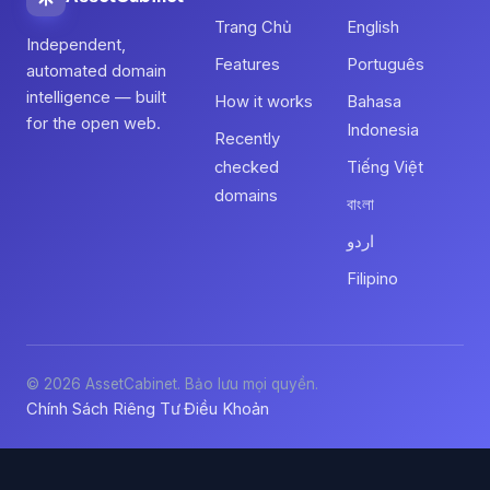
Trang Chủ
English
Independent,
Features
Português
automated domain
intelligence — built
How it works
Bahasa
for the open web.
Indonesia
Recently
checked
Tiếng Việt
domains
বাংলা
اردو
Filipino
© 2026 AssetCabinet. Bảo lưu mọi quyền.
Chính Sách Riêng Tư
Điều Khoản
·