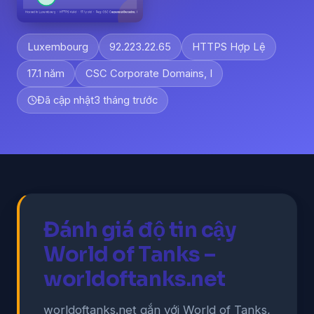
Luxembourg
92.223.22.65
HTTPS Hợp Lệ
17.1 năm
CSC Corporate Domains, I
Đã cập nhật
3 tháng trước
Đánh giá độ tin cậy
World of Tanks –
worldoftanks.net
worldoftanks.net gắn với World of Tanks,