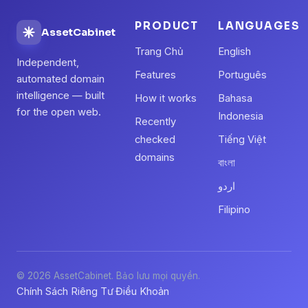
PRODUCT
LANGUAGES
AssetCabinet
Trang Chủ
English
Independent,
Features
Português
automated domain
intelligence — built
How it works
Bahasa
for the open web.
Indonesia
Recently
checked
Tiếng Việt
domains
বাংলা
اردو
Filipino
© 2026 AssetCabinet. Bảo lưu mọi quyền.
Chính Sách Riêng Tư
Điều Khoản
·