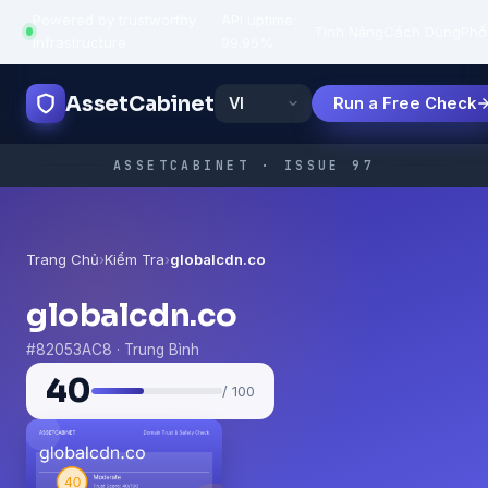
Powered by trustworthy
API uptime:
·
Tính Năng
Cách Dùng
Phổ
infrastructure
99.95%
AssetCabinet
Run a Free Check
ASSETCABINET · ISSUE 97
Trang Chủ
›
Kiểm Tra
›
globalcdn.co
globalcdn.co
#82053AC8 · Trung Bình
40
/ 100