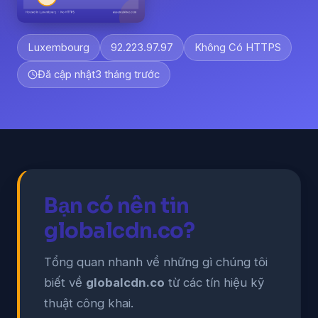
Luxembourg
92.223.97.97
Không Có HTTPS
Đã cập nhật
3 tháng trước
Bạn có nên tin
globalcdn.co?
Tổng quan nhanh về những gì chúng tôi
biết về
globalcdn.co
từ các tín hiệu kỹ
thuật công khai.