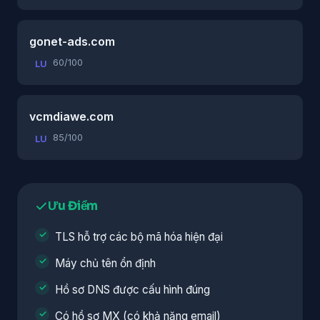
gonet-ads.com
60/100
LU
vcmdiawe.com
85/100
LU
Ưu Điểm
TLS hỗ trợ các bộ mã hóa hiện đại
Máy chủ tên ổn định
Hồ sơ DNS được cấu hình đúng
Có hồ sơ MX (có khả năng email)