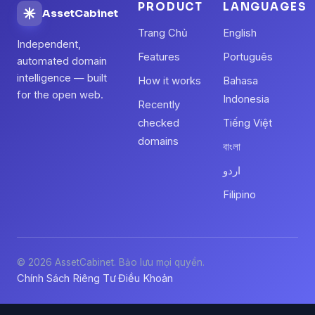
PRODUCT
LANGUAGES
AssetCabinet
Trang Chủ
English
Independent,
Features
Português
automated domain
intelligence — built
How it works
Bahasa
for the open web.
Indonesia
Recently
checked
Tiếng Việt
domains
বাংলা
اردو
Filipino
© 2026 AssetCabinet. Bảo lưu mọi quyền.
Chính Sách Riêng Tư
Điều Khoản
·