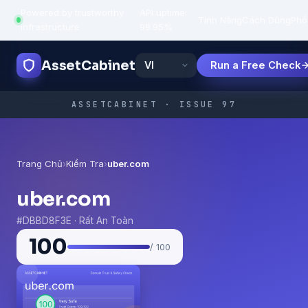
Powered by trustworthy
API uptime:
·
Tính Năng
Cách Dùng
Phổ
infrastructure
99.95%
AssetCabinet
Run a Free Check
ASSETCABINET · ISSUE 97
Trang Chủ
›
Kiểm Tra
›
uber.com
uber.com
#DBBD8F3E · Rất An Toàn
100
/ 100