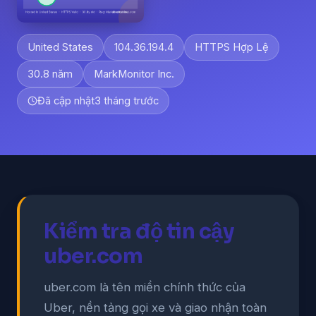
United States
104.36.194.4
HTTPS Hợp Lệ
30.8 năm
MarkMonitor Inc.
Đã cập nhật
3 tháng trước
Kiểm tra độ tin cậy
uber.com
uber.com là tên miền chính thức của
Uber, nền tảng gọi xe và giao nhận toàn