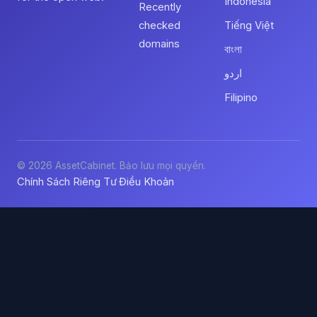
Indonesia
Recently
checked
Tiếng Việt
domains
বাংলা
اردو
Filipino
© 2026 AssetCabinet. Bảo lưu mọi quyền.
Chính Sách Riêng Tư
Điều Khoản
·