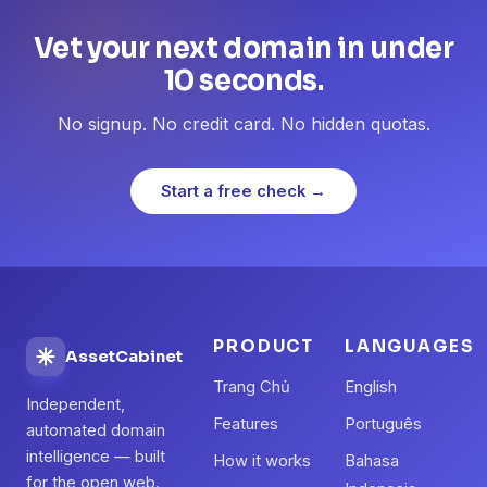
Vet your next domain in under
10 seconds.
No signup. No credit card. No hidden quotas.
Start a free check →
PRODUCT
LANGUAGES
AssetCabinet
Trang Chủ
English
Independent,
Features
Português
automated domain
intelligence — built
How it works
Bahasa
for the open web.