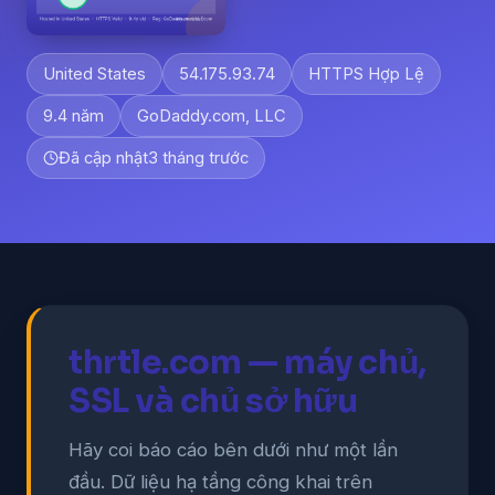
United States
54.175.93.74
HTTPS Hợp Lệ
9.4 năm
GoDaddy.com, LLC
Đã cập nhật
3 tháng trước
thrtle.com — máy chủ,
SSL và chủ sở hữu
Hãy coi báo cáo bên dưới như một lần
đầu. Dữ liệu hạ tầng công khai trên