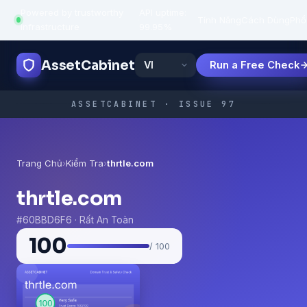
Powered by trustworthy
API uptime:
·
Tính Năng
Cách Dùng
Phổ
infrastructure
99.95%
AssetCabinet
Run a Free Check
ASSETCABINET · ISSUE 97
Trang Chủ
›
Kiểm Tra
›
thrtle.com
thrtle.com
#60BBD6F6 · Rất An Toàn
100
/ 100