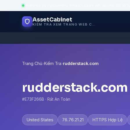
Powered by trustworthy infrastructure
·
API uptime: 99.95%
AssetCabinet
KIỂM TRA XEM TRANG WEB CÓ AN TOÀN KHÔNG
Trang Chủ
›
Kiểm Tra
›
rudderstack.com
rudderstack.com
#E73F266B · Rất An Toàn
United States
76.76.21.21
HTTPS Hợp Lệ