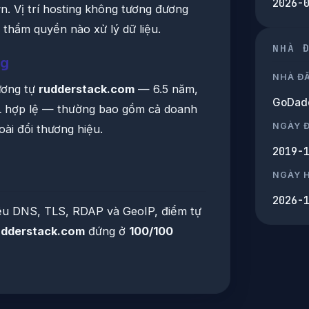
2026-
. Vị trí hosting không tương đương
t thẩm quyền nào xử lý dữ liệu.
NHÀ 
ng
NHÀ Đ
ương tự
rudderstack.com
— 6.5 năm,
GoDadd
SL hợp lệ — thường bao gồm cả doanh
NGÀY 
ài đổi thương hiệu.
2019-
NGÀY 
2026-
iệu DNS, TLS, RDAP và GeoIP, điểm tự
udderstack.com
đứng ở
100/100