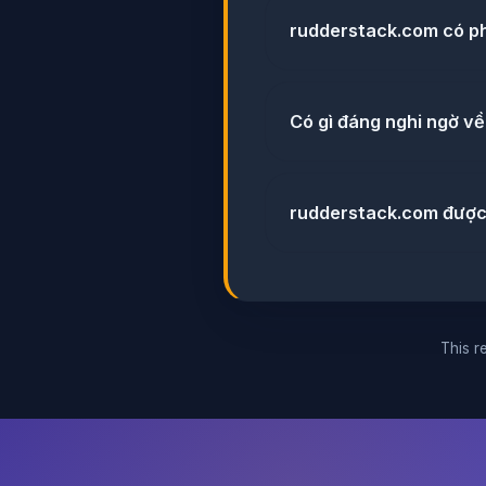
rudderstack.com có ph
Có gì đáng nghi ngờ v
rudderstack.com được k
This re