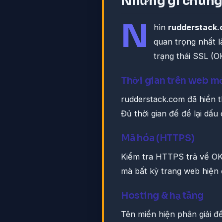
Những gì chúng 
N
hìn
rudderstack
quan trọng nhất l
trạng thái SSL (
Thời gian trên web m
rudderstack.com đã hiển t
Đủ thời gian để để lại dấu 
Mã hóa (HTTPS)
Kiểm tra HTTPS trả về OK.
mà bất kỳ trang web hiện 
Hosting & hạ tầng
Tên miền hiện phân giải 