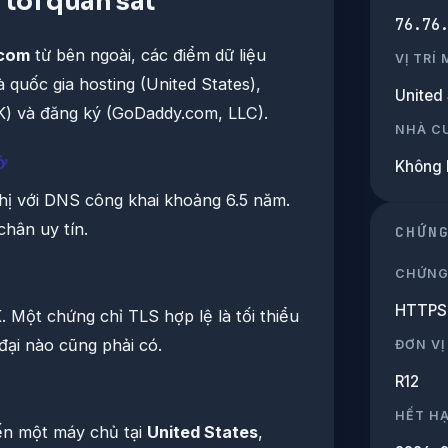
tôi quan sát
76.76
.com
từ bên ngoài, các điểm dữ liệu
VỊ TRÍ
à quốc gia hosting (United States),
United 
OK) và đăng ký (GoDaddy.com, LLC).
NHÀ C
ở
Không 
hị với DNS công khai khoảng 6.5 năm.
chân uy tín.
CHỨN
CHỨNG
HTTPS 
 Một chứng chỉ TLS hợp lệ là tối thiểu
đại nào cũng phải có.
ĐƠN VỊ
R12
HẾT H
đến một máy chủ tại
United States
,