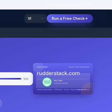
Tính Năng
Cách Dùng
Phổ Biến
Run a Free Check
/ 100