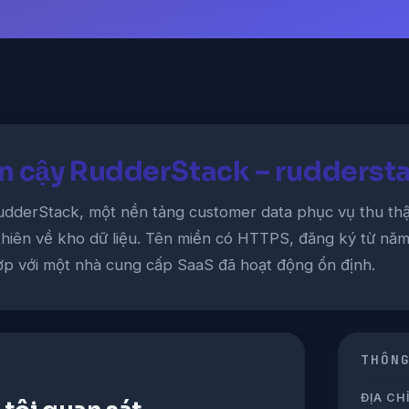
in cậy RudderStack – rudders
dderStack, một nền tảng customer data phục vụ thu thậ
 thiên về kho dữ liệu. Tên miền có HTTPS, đăng ký từ năm
hợp với một nhà cung cấp SaaS đã hoạt động ổn định.
THÔN
ĐỊA CHỈ