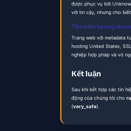
được phục vụ bởi Unknown
với tin cậy, nhưng cho biế
Tên miền tương đươ
Trang web với metadata t
hosting United States, S
nghiệp hợp pháp và vỏ ngo
Kết luận
Sau khi kết hợp các tín h
động của chúng tôi cho
r
(
very_safe
).