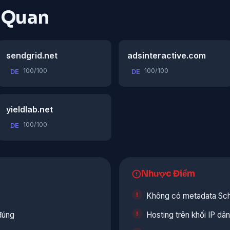
n Quan
sendgrid.net
adsinteractive.com
100/100
100/100
DE
DE
yieldlab.net
100/100
DE
Nhược Điểm
Không có metadata Sc
đúng
Hosting trên khối IP d