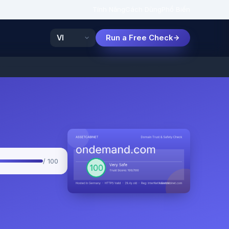
Tính Năng
Cách Dùng
Phổ Biến
Run a Free Check
/ 100