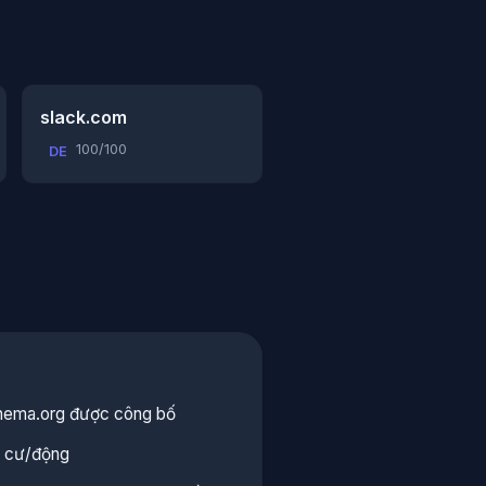
slack.com
100/100
DE
hema.org được công bố
ân cư/động