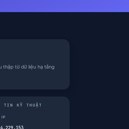
u thập từ dữ liệu hạ tầng
G TIN KỸ THUẬT
 IP
14.229.153