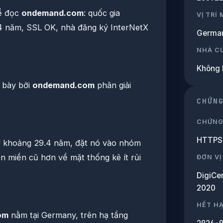
ể đọc
ondemand.com
: quốc gia
VỊ TRÍ
4 năm, SSL OK, nhà đăng ký InterNetX
Germa
NHÀ C
Không 
 bày bởi
ondemand.com
phân giải
CHỨN
CHỨNG
HTTPS 
ý khoảng 29.4 năm, đặt nó vào nhóm
n miền cũ hơn về mặt thống kê ít rủi
ĐƠN VỊ
DigiCe
2020
HẾT H
om
nằm tại Germany, trên hạ tầng