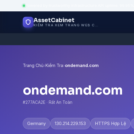
Powered by trustworthy infrastructure
·
API uptime: 99.95%
AssetCabinet
KIỂM TRA XEM TRANG WEB CÓ AN TOÀN KHÔNG
Trang Chủ
›
Kiểm Tra
›
ondemand.com
ondemand.com
#277ACA2E · Rất An Toàn
Germany
130.214.229.153
HTTPS Hợp Lệ