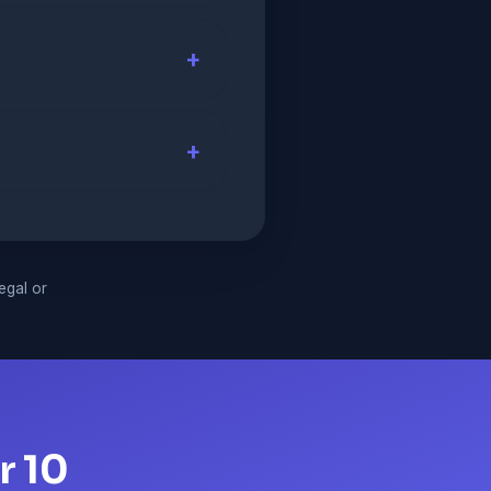
legal or
r 10