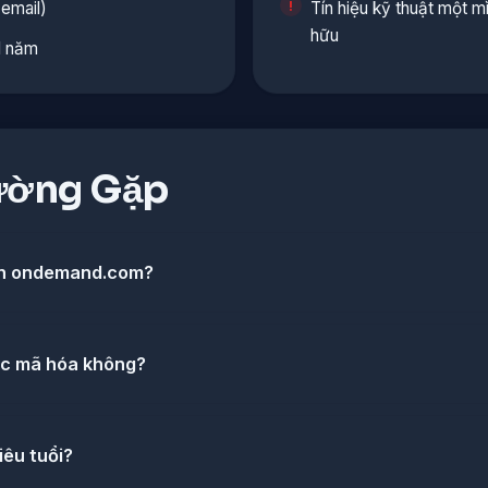
email)
Tín hiệu kỹ thuật một 
hữu
1 năm
ường Gặp
nh ondemand.com?
c mã hóa không?
êu tuổi?