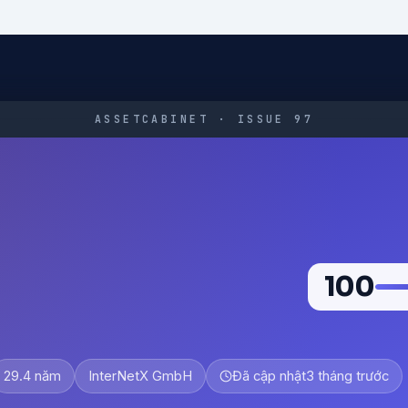
ASSETCABINET · ISSUE 97
100
29.4 năm
InterNetX GmbH
Đã cập nhật
3 tháng trước