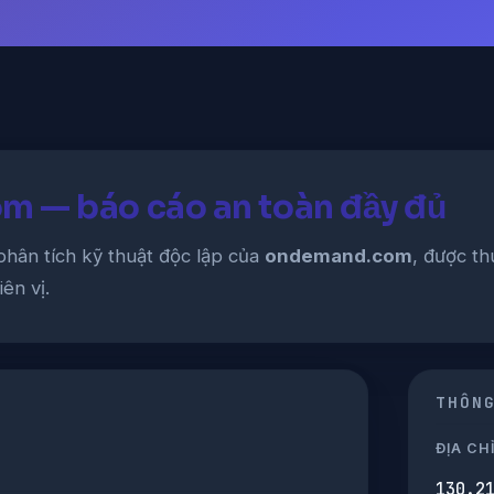
 — báo cáo an toàn đầy đủ
phân tích kỹ thuật độc lập của
ondemand.com
, được th
ên vị.
THÔN
ĐỊA CHỈ
130.2