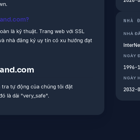
2026-
wn.
mand.com?
NHÀ 
oàn là kỹ thuật. Trang web với SSL
NHÀ Đ
 và nhà đăng ký uy tín có xu hướng đạt
InterN
NGÀY 
1996-
emand.com
NGÀY 
 tra tự động của chúng tôi đặt
2032-
ó là dải "very_safe".