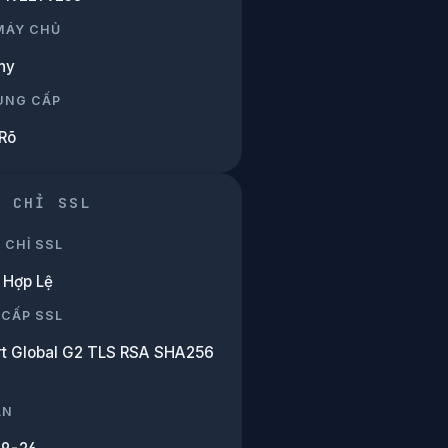
 MÁY CHỦ
ny
UNG CẤP
Rõ
G CHỈ SSL
 CHỈ SSL
Hợp Lệ
 CẤP SSL
rt Global G2 TLS RSA SHA256
ẠN