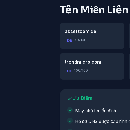
Tên Miền Liê
assertcom.de
70/100
DE
trendmicro.com
100/100
DE
Ưu Điểm
Máy chủ tên ổn định
Hồ sơ DNS được cấu hình 