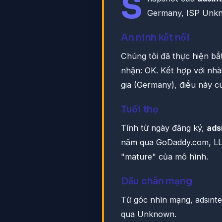
S
Germany, ISP Unk
An ninh kết nối
Chúng tôi đã thực hiện bắ
nhận: OK. Kết hợp với nh
gia (Germany), điều này c
Tuổi thọ
Tính từ ngày đăng ký,
ads
năm qua GoDaddy.com, LL
"mature" của mô hình.
Dấu chân mạng
Từ góc nhìn mạng, adsint
qua Unknown.