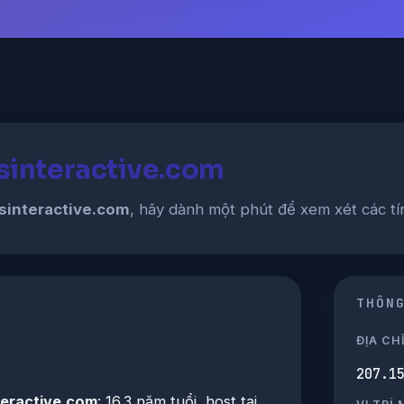
dsinteractive.com
sinteractive.com
, hãy dành một phút để xem xét các tín
THÔN
ĐỊA CHỈ
207.1
teractive.com
: 16.3 năm tuổi, host tại