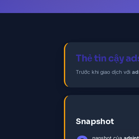
Thẻ tin cậy a
Trước khi giao dịch với
ad
Snapshot
napshot của
adsin