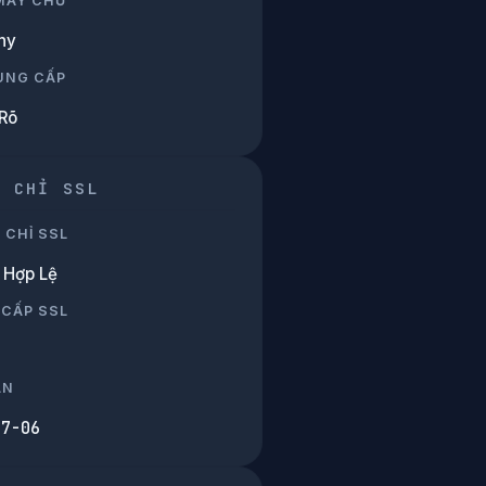
 MÁY CHỦ
ny
UNG CẤP
Rõ
G CHỈ SSL
 CHỈ SSL
Hợp Lệ
 CẤP SSL
ẠN
07-06