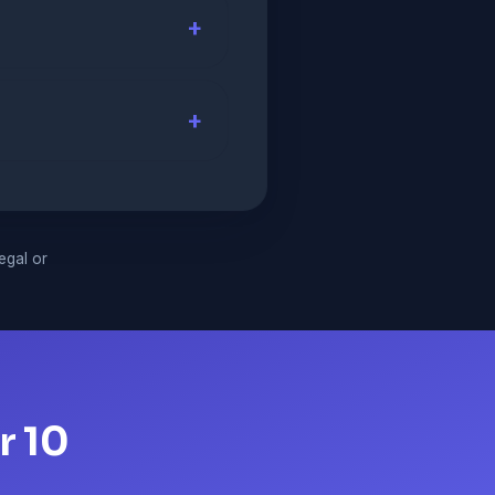
legal or
r 10