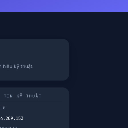
 hiệu kỹ thuật.
G TIN KỸ THUẬT
 IP
54.209.153