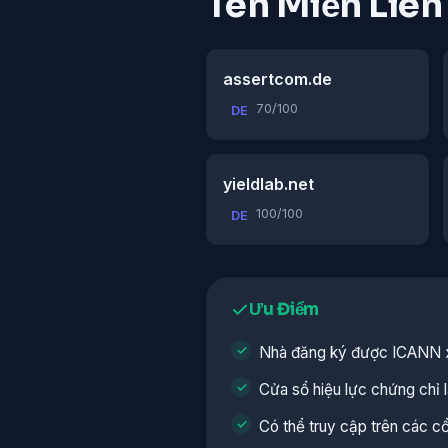
Tên Miền Liê
assertcom.de
70/100
DE
yieldlab.net
100/100
DE
Ưu Điểm
Nhà đăng ký được ICANN 
Cửa sổ hiệu lực chứng chỉ là
Có thể truy cập trên các c