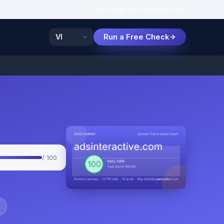
Tính Năng
Cách Dùng
Phổ Biến
Run a Free Check
/ 100