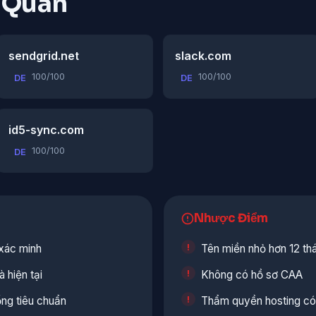
n Quan
sendgrid.net
slack.com
100/100
100/100
DE
DE
id5-sync.com
100/100
DE
Nhược Điểm
xác minh
Tên miền nhỏ hơn 12 th
 hiện tại
Không có hồ sơ CAA
ổng tiêu chuẩn
Thẩm quyền hosting có 