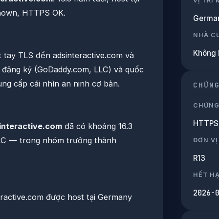
VỊ TRÍ
nown, HTTPS OK.
Germa
NHÀ C
Không 
t tay TLS đến adsinteractive.com và
à đăng ký (GoDaddy.com, LLC) và quốc
ung cấp cái nhìn an ninh cơ bản.
CHỨN
CHỨNG
HTTPS 
interactive.com
đã có khoảng 16.3
C — trong nhóm trưởng thành
ĐƠN VỊ
R13
HẾT H
2026-
eractive.com được host tại Germany