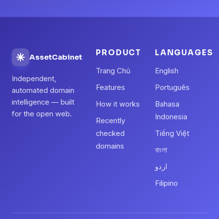
PRODUCT
LANGUAGES
AssetCabinet
Trang Chủ
English
Independent,
Features
Português
automated domain
intelligence — built
How it works
Bahasa
for the open web.
Indonesia
Recently
checked
Tiếng Việt
domains
বাংলা
اردو
Filipino