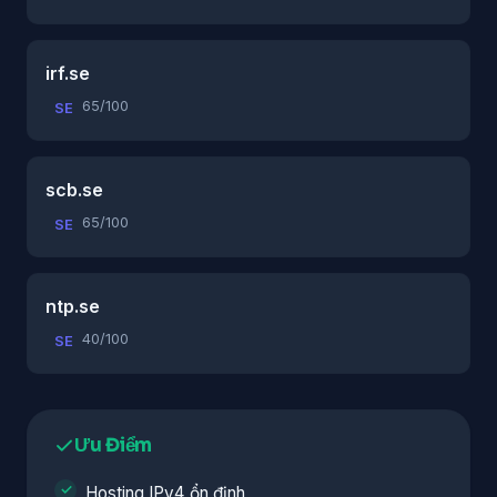
irf.se
65/100
SE
scb.se
65/100
SE
ntp.se
40/100
SE
Ưu Điểm
Hosting IPv4 ổn định