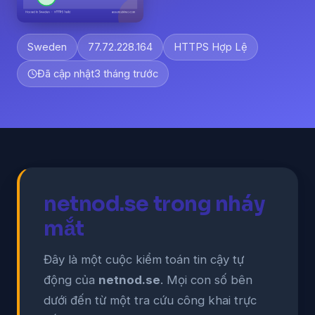
Sweden
77.72.228.164
HTTPS Hợp Lệ
Đã cập nhật
3 tháng trước
netnod.se trong nháy
mắt
Đây là một cuộc kiểm toán tin cậy tự
động của
netnod.se
. Mọi con số bên
dưới đến từ một tra cứu công khai trực