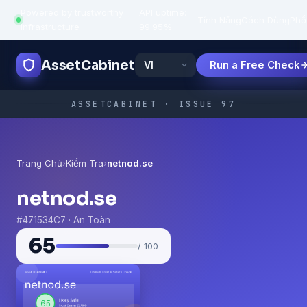
Powered by trustworthy
API uptime:
·
Tính Năng
Cách Dùng
Phổ
infrastructure
99.95%
AssetCabinet
Run a Free Check
ASSETCABINET · ISSUE 97
Trang Chủ
›
Kiểm Tra
›
netnod.se
netnod.se
#471534C7 · An Toàn
65
/ 100