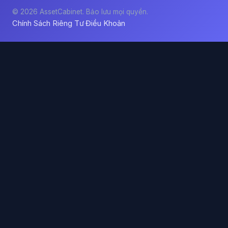
© 2026 AssetCabinet. Bảo lưu mọi quyền.
Chính Sách Riêng Tư
Điều Khoản
·