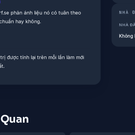
n
NHÀ 
rf.se phản ánh liệu nó có tuân theo
u chuẩn hay không.
NHÀ Đ
Không 
 trị được tính lại trên mỗi lần làm mới
t.
n Quan