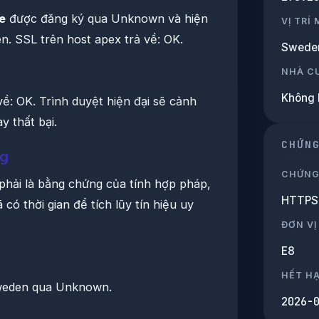
se
được đăng ký qua Unknown và hiện
VỊ TRÍ
n. SSL trên host apex trả về: OK.
Swede
NHÀ C
Không 
 về: OK. Trình duyệt hiện đại sẽ cảnh
y thất bại.
CHỨN
ng
CHỨNG
phải là bằng chứng của tính hợp pháp,
HTTPS 
 có thời gian để tích lũy tín hiệu uy
ĐƠN VỊ
E8
HẾT H
Sweden qua Unknown.
2026-