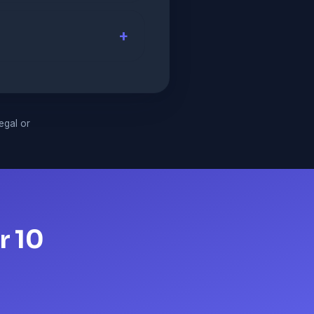
legal or
r 10