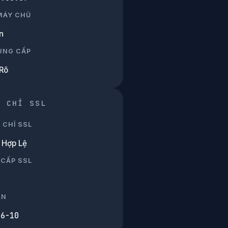
 MÁY CHỦ
n
UNG CẤP
Rõ
G CHỈ SSL
 CHỈ SSL
Hợp Lệ
 CẤP SSL
ẠN
06-10