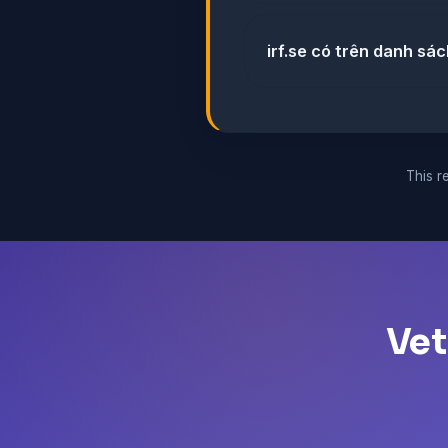
irf.se có trên danh sá
This re
Vet