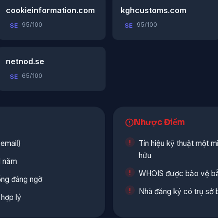
cookieinformation.com
kghcustoms.com
95/100
95/100
SE
SE
netnod.se
65/100
SE
Nhược Điểm
email)
Tín hiệu kỹ thuật một 
hữu
1 năm
WHOIS được bảo vệ bằ
ổng đáng ngờ
Nhà đăng ký có trụ sở 
 hợp lý