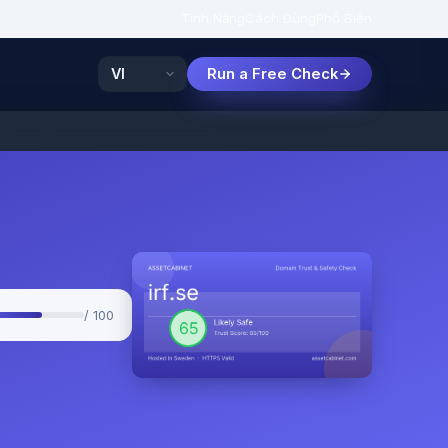
Tính Năng
Cách Dùng
Phổ Biến
Run a Free Check
/ 100