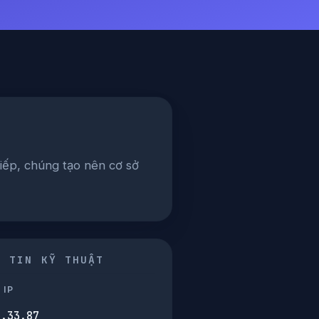
tiếp, chúng tạo nên cơ sở
G TIN KỸ THUẬT
 IP
0.33.87