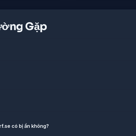
ường Gặp
f.se có bị ẩn không?