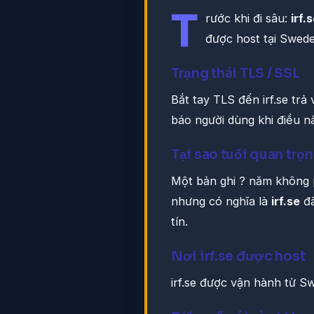
T
rước khi đi sâu:
irf.
được host tại Swede
Trạng thái TLS / SSL
Bắt tay TLS đến irf.se trả
báo người dùng khi điều nà
Tại sao tuổi quan trọ
Một bản ghi ? năm không 
nhưng có nghĩa là
irf.se
đã
tín.
Nơi irf.se được host
irf.se được vận hành từ 