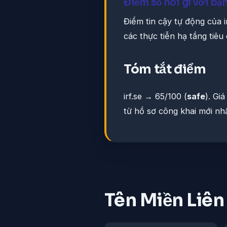
Điểm số nói gì với bạ
Điểm tin cậy tự động của i
các thực tiễn hạ tầng tiê
Tóm tắt điểm
irf.se → 65/100 (
safe
). Giá
từ hồ sơ công khai mới nhấ
Tên Miền Liê