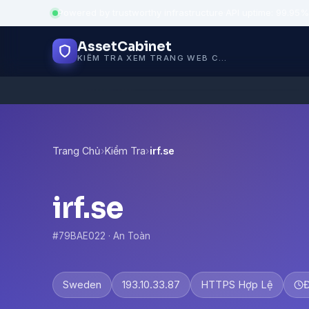
Powered by trustworthy infrastructure
·
API uptime: 99.95%
AssetCabinet
KIỂM TRA XEM TRANG WEB CÓ AN TOÀN KHÔNG
Trang Chủ
›
Kiểm Tra
›
irf.se
irf.se
#79BAE022 · An Toàn
Sweden
193.10.33.87
HTTPS Hợp Lệ
Đ