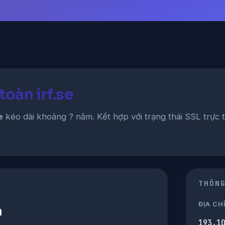
toàn irf.se
e
kéo dài khoảng ? năm. Kết hợp với trạng thái SSL trực 
THÔN
ĐỊA CHỈ
h
193.1