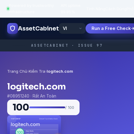
Powered by trustworthy
API uptime:
·
Tính Năng
Cách Dùng
Phổ
infrastructure
99.95%
AssetCabinet
Run a Free Check
ASSETCABINET · ISSUE 97
Trang Chủ
›
Kiểm Tra
›
logitech.com
logitech.com
#08951240 · Rất An Toàn
100
/ 100