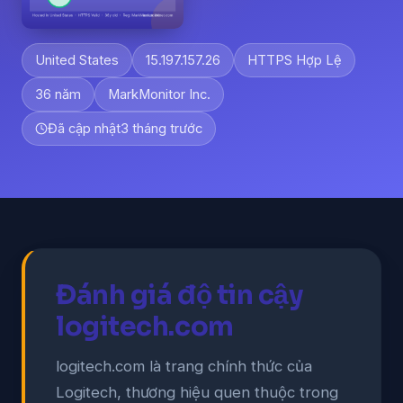
United States
15.197.157.26
HTTPS Hợp Lệ
36 năm
MarkMonitor Inc.
Đã cập nhật
3 tháng trước
Đánh giá độ tin cậy
logitech.com
logitech.com là trang chính thức của
Logitech, thương hiệu quen thuộc trong