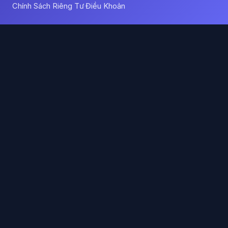
Chính Sách Riêng Tư
Điều Khoản
·