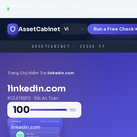
Powered by trustworthy
API uptime:
·
Tính Năng
Cách Dùng
Phổ
infrastructure
99.95%
AssetCabinet
Run a Free Check
ASSETCABINET · ISSUE 97
Trang Chủ
›
Kiểm Tra
›
linkedin.com
linkedin.com
#CE4746FD · Rất An Toàn
100
/ 100