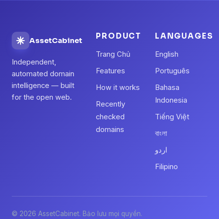
PRODUCT
LANGUAGES
AssetCabinet
Trang Chủ
English
Independent,
Features
Português
automated domain
intelligence — built
How it works
Bahasa
for the open web.
Indonesia
Recently
checked
Tiếng Việt
domains
বাংলা
اردو
Filipino
© 2026 AssetCabinet. Bảo lưu mọi quyền.