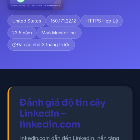
United States
150.171.22.12
HTTPS Hợp Lệ
23.5 năm
MarkMonitor Inc.
Đã cập nhật
3 tháng trước
Đánh giá độ tin cậy
LinkedIn –
linkedin.com
linkedin.com dẫn đến LinkedIn, nền tảng