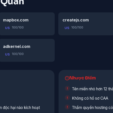
n Quan
mapbox.com
createjs.com
100/100
100/100
US
US
adkernel.com
100/100
US
Nhược Điểm
Tên miền nhỏ hơn 12 th
Không có hồ sơ CAA
độc hại nào kích hoạt
Thẩm quyền hosting có 