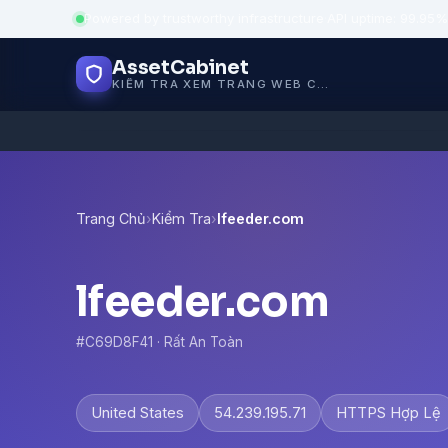
Powered by trustworthy infrastructure
·
API uptime: 99.95%
AssetCabinet
KIỂM TRA XEM TRANG WEB CÓ AN TOÀN KHÔNG
Trang Chủ
›
Kiểm Tra
›
lfeeder.com
lfeeder.com
#C69D8F41 · Rất An Toàn
United States
54.239.195.71
HTTPS Hợp Lệ