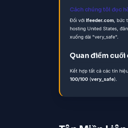
Cách chúng tôi đọc h
Đối với
lfeeder.com
, bức 
hosting United States, đă
xuống dải "very_safe".
Quan điểm cuối
Kết hợp tất cả các tín hiệ
100/100
(
very_safe
).