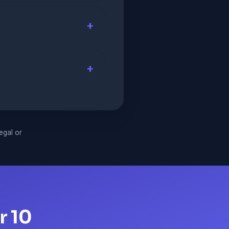
legal or
r 10