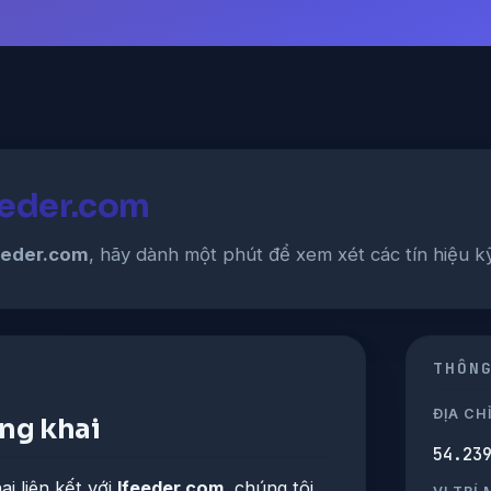
feeder.com
eeder.com
, hãy dành một phút để xem xét các tín hiệu kỹ
THÔN
ĐỊA CHỈ
ông khai
54.23
i liên kết với
lfeeder.com
, chúng tôi