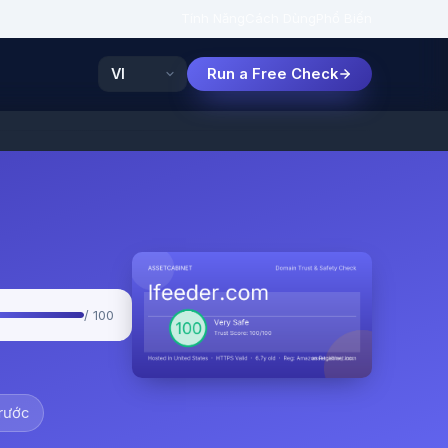
Tính Năng
Cách Dùng
Phổ Biến
Run a Free Check
/ 100
trước