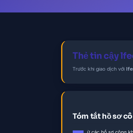
Thẻ tin cậy l
Trước khi giao dịch với
lf
Tóm tắt hồ sơ c
ừ các hồ sơ công kha