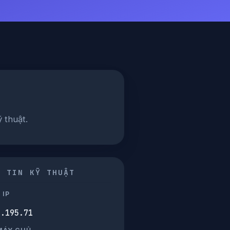
 thuật.
G TIN KỸ THUẬT
 IP
9.195.71