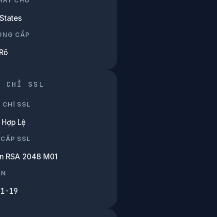
 MÁY CHỦ
States
UNG CẤP
Rõ
G CHỈ SSL
 CHỈ SSL
Hợp Lệ
 CẤP SSL
n RSA 2048 M01
ẠN
01-19