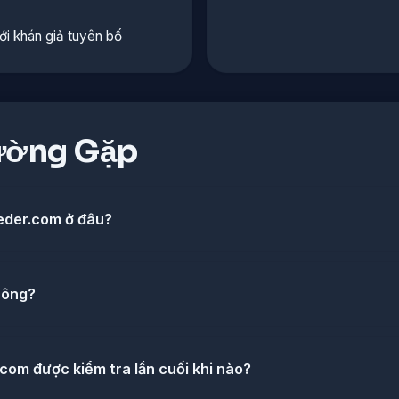
ới khán giả tuyên bố
ường Gặp
feeder.com ở đâu?
hông?
com được kiểm tra lần cuối khi nào?