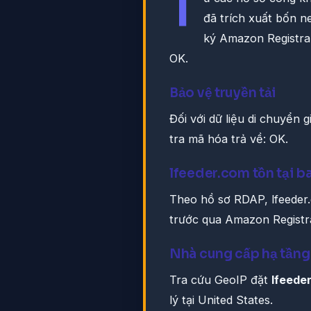
T
đã trích xuất bốn n
ký Amazon Registrar,
OK.
Bảo vệ truyền tải
Đối với dữ liệu di chuyển 
tra mã hóa trả về: OK.
lfeeder.com tồn tại b
Theo hồ sơ RDAP, lfeeder
trước qua Amazon Registra
Nhà cung cấp hạ tầng
Tra cứu GeoIP đặt
lfeede
lý tại United States.