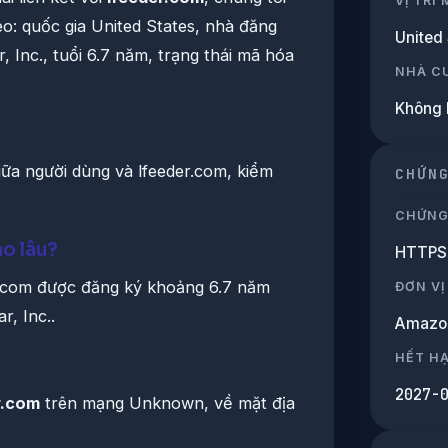
VỊ TRÍ
eo: quốc gia United States, nhà đăng
United 
 Inc., tuổi 6.7 năm, trạng thái mã hóa
NHÀ C
Không 
giữa người dùng và lfeeder.com, kiểm
CHỨN
CHỨNG
ao lâu?
HTTPS 
.com được đăng ký khoảng 6.7 năm
ĐƠN VỊ
r, Inc..
Amazo
HẾT H
2027-
r.com
trên mạng Unknown, về mặt địa