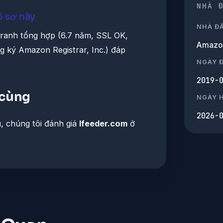
NHÀ 
ồ sơ này
NHÀ Đ
tranh tổng hợp (6.7 năm, SSL OK,
Amazon 
ng ký Amazon Registrar, Inc.) đáp
NGÀY 
2019-
 cùng
NGÀY 
2026-
u, chúng tôi đánh giá
lfeeder.com
ở