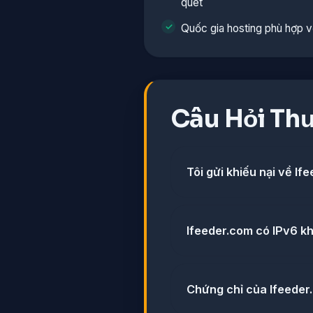
quét
Quốc gia hosting phù hợp v
Câu Hỏi Th
Tôi gửi khiếu nại về l
lfeeder.com có IPv6 k
Chứng chỉ của lfeeder.