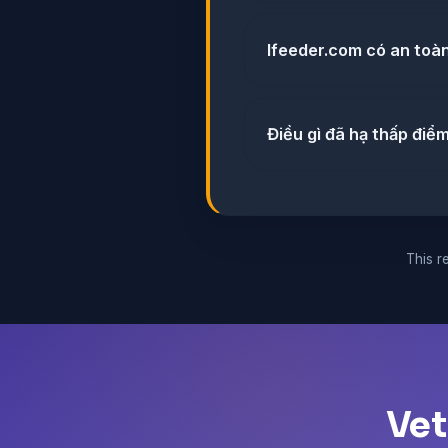
lfeeder.com có an toà
Điều gì đã hạ thấp điể
This re
Vet