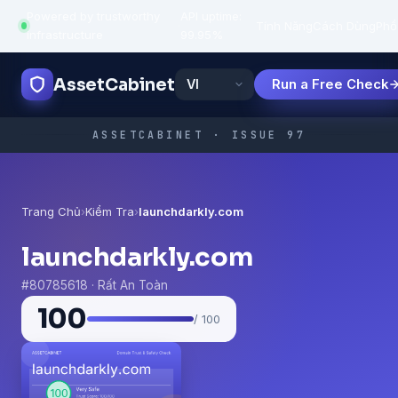
Powered by trustworthy
API uptime:
·
Tính Năng
Cách Dùng
Phổ
infrastructure
99.95%
AssetCabinet
Run a Free Check
ASSETCABINET · ISSUE 97
Trang Chủ
›
Kiểm Tra
›
launchdarkly.com
launchdarkly.com
#80785618 · Rất An Toàn
100
/ 100