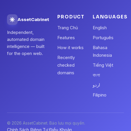
PRODUCT
LANGUAGES
AssetCabinet
Trang Chủ
English
Independent,
Features
Português
automated domain
intelligence — built
How it works
Bahasa
for the open web.
Indonesia
Recently
checked
Tiếng Việt
domains
বাংলা
اردو
Filipino
© 2026 AssetCabinet. Bảo lưu mọi quyền.
Chính Sách Riêng Tư
Điều Khoản
·