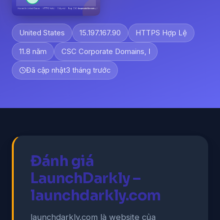
United States
15.197.167.90
HTTPS Hợp Lệ
11.8 năm
CSC Corporate Domains, I
Đã cập nhật
3 tháng trước
Đánh giá
LaunchDarkly –
launchdarkly.com
launchdarkly.com là website của