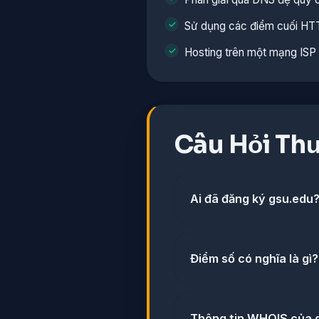
Sử dụng các điểm cuối HTT
Hosting trên một mạng ISP 
Câu Hỏi Th
Ai đã đăng ký gsu.edu
Điểm số có nghĩa là gì?
Thông tin WHOIS của g