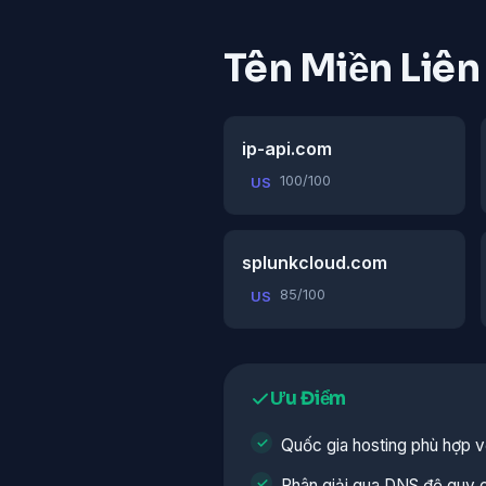
Tên Miền Liê
ip-api.com
100/100
US
splunkcloud.com
85/100
US
Ưu Điểm
Quốc gia hosting phù hợp v
Phân giải qua DNS đệ quy 