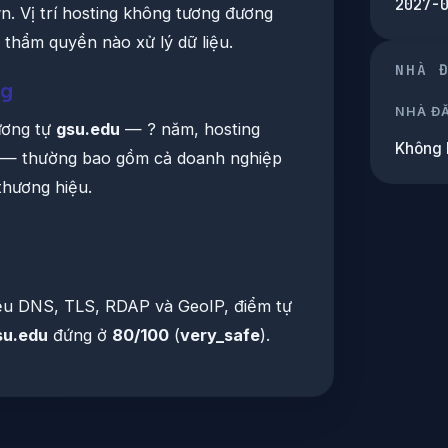
2027-
. Vị trí hosting không tương đương
t thẩm quyền nào xử lý dữ liệu.
NHÀ 
ng
NHÀ Đ
ương tự
gsu.edu
— ? năm, hosting
Không 
ệ — thường bao gồm cả doanh nghiệp
thương hiệu.
iệu DNS, TLS, RDAP và GeoIP, điểm tự
su.edu
đứng ở
80/100
(
very_safe
).