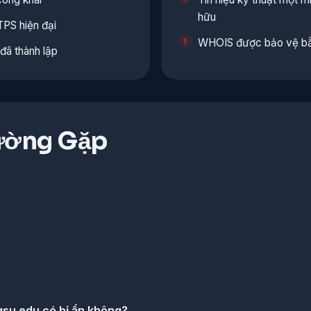
hữu
PS hiện đại
WHOIS được bảo vệ bằ
đã thành lập
ường Gặp
?
su.edu có bị ẩn không?