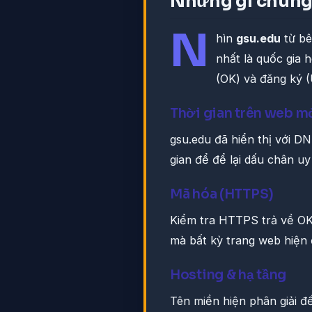
Những gì chúng 
N
hìn
gsu.edu
từ bê
nhất là quốc gia h
(OK) và đăng ký 
Thời gian trên web m
gsu.edu đã hiển thị với D
gian để để lại dấu chân uy 
Mã hóa (HTTPS)
Kiểm tra HTTPS trả về OK.
mà bất kỳ trang web hiện 
Hosting & hạ tầng
Tên miền hiện phân giải 