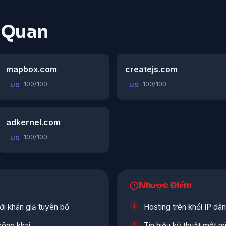
n Quan
mapbox.com
createjs.com
100/100
100/100
US
US
adkernel.com
100/100
US
Nhược Điểm
ới khán giả tuyên bố
Hosting trên khối IP d
công khai
Tín hiệu kỹ thuật một 