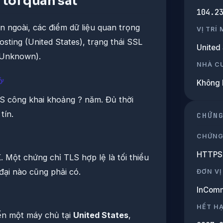
tôi quan sát
104.2
n ngoài, các điểm dữ liệu quan trọng
VỊ TRÍ
osting (United States), trạng thái SSL
United 
(Unknown).
NHÀ C
ở
Không 
NS công khai khoảng ? năm. Đủ thời
tín.
CHỨN
CHỨNG
HTTPS 
 Một chứng chỉ TLS hợp lệ là tối thiểu
đại nào cũng phải có.
ĐƠN VỊ
InComm
HẾT H
đến một máy chủ tại
United States
,