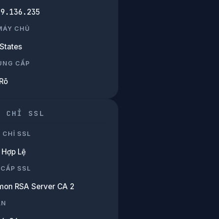
39.136.235
 MÁY CHỦ
States
UNG CẤP
Rõ
G CHỈ SSL
 CHỈ SSL
Hợp Lệ
 CẤP SSL
on RSA Server CA 2
ẠN