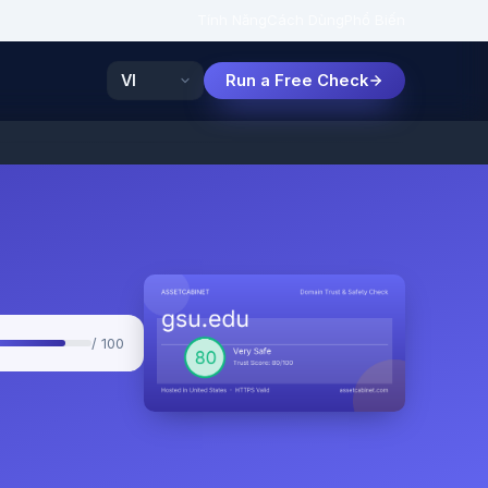
Tính Năng
Cách Dùng
Phổ Biến
Run a Free Check
/ 100