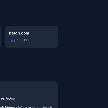
batch.com
100/100
US
ân cư/động
mình không chứng minh quyền sở