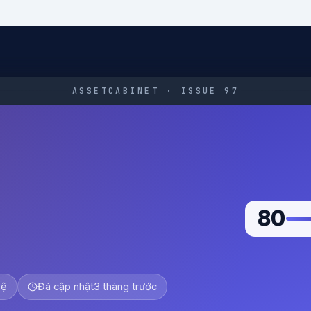
ASSETCABINET · ISSUE 97
80
Lệ
Đã cập nhật
3 tháng trước