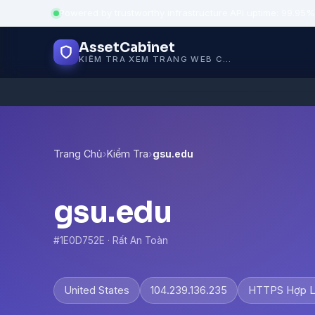
Powered by trustworthy infrastructure
·
API uptime: 99.95%
AssetCabinet
KIỂM TRA XEM TRANG WEB CÓ AN TOÀN KHÔNG
Trang Chủ
›
Kiểm Tra
›
gsu.edu
gsu.edu
#1E0D752E · Rất An Toàn
United States
104.239.136.235
HTTPS Hợp 