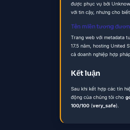
được phục vụ bởi Unknown
với tin cậy, nhưng cho biế
Tên miền tương đươ
Trang web với metadata t
17.5 năm, hosting United
cả doanh nghiệp hợp pháp 
Kết luận
Sau khi kết hợp các tín h
động của chúng tôi cho
g
100/100
(
very_safe
).