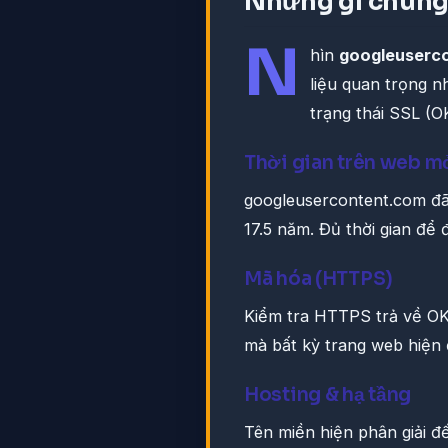
Những gì chúng 
N
hìn
googleuserc
liệu quan trọng nh
trạng thái SSL (O
Thời gian trên web m
googleusercontent.com đã
17.5 năm. Đủ thời gian để đ
Mã hóa (HTTPS)
Kiểm tra HTTPS trả về OK.
mà bất kỳ trang web hiện 
Hosting & hạ tầng
Tên miền hiện phân giải 