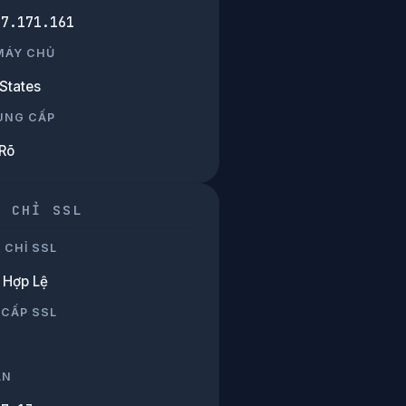
17.171.161
 MÁY CHỦ
States
UNG CẤP
Rõ
G CHỈ SSL
 CHỈ SSL
Hợp Lệ
 CẤP SSL
ẠN