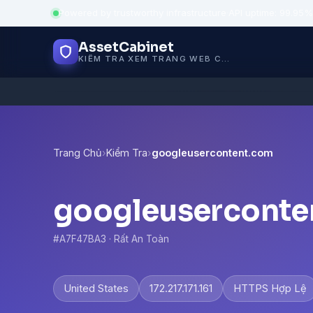
Powered by trustworthy infrastructure
·
API uptime: 99.95%
AssetCabinet
KIỂM TRA XEM TRANG WEB CÓ AN TOÀN KHÔNG
Trang Chủ
›
Kiểm Tra
›
googleusercontent.com
googleuserconte
#A7F47BA3 · Rất An Toàn
United States
172.217.171.161
HTTPS Hợp Lệ