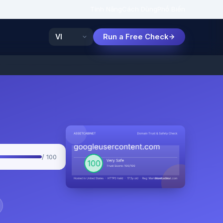
Tính Năng
Cách Dùng
Phổ Biến
Run a Free Check
/ 100