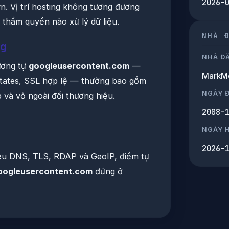
2026-
. Vị trí hosting không tương đương
t thẩm quyền nào xử lý dữ liệu.
NHÀ 
ng
NHÀ Đ
ương tự
googleusercontent.com
—
MarkMo
 States, SSL hợp lệ — thường bao gồm
NGÀY 
và vỏ ngoài đổi thương hiệu.
2008-
NGÀY 
2026-
iệu DNS, TLS, RDAP và GeoIP, điểm tự
oogleusercontent.com
đứng ở