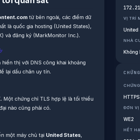
tôi quan sát
172.2
ontent.com
từ bên ngoài, các điểm dữ
VỊ TRÍ
ất là quốc gia hosting (United States),
United 
K) và đăng ký (MarkMonitor Inc.).
NHÀ C
ở
Không 
 hiển thị với DNS công khai khoảng
ể lại dấu chân uy tín.
CHỨN
CHỨNG
HTTPS 
 Một chứng chỉ TLS hợp lệ là tối thiểu
đại nào cũng phải có.
ĐƠN VỊ
WE2
HẾT H
đến một máy chủ tại
United States
,