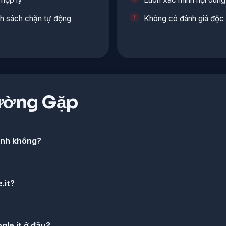
nh sách chặn tự động
Không có đánh giá độc 
ường Gặp
ịnh không?
.it?
ogle.it ở đâu?