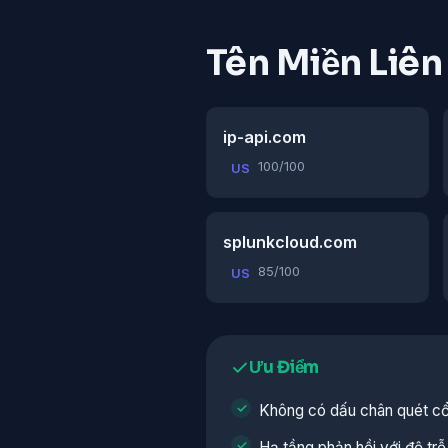
Tên Miền Liê
ip-api.com
100/100
US
splunkcloud.com
85/100
US
Ưu Điểm
Không có dấu chân quét c
Hạ tầng phản hồi với độ trễ