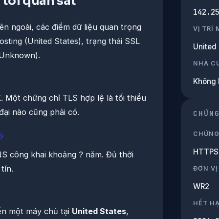
tôi quan sát
142.2
ên ngoài, các điểm dữ liệu quan trọng
VỊ TRÍ
osting (United States), trạng thái SSL
United 
(Unknown).
NHÀ C
Không 
 Một chứng chỉ TLS hợp lệ là tối thiểu
đại nào cũng phải có.
CHỨN
CHỨNG
ở
HTTPS 
DNS công khai khoảng ? năm. Đủ thời
tín.
ĐƠN VỊ
WR2
HẾT H
đến một máy chủ tại
United States
,