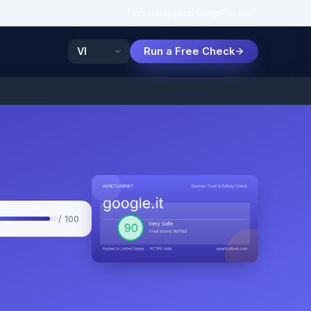
Tính Năng
Cách Dùng
Phổ Biến
Run a Free Check
/ 100