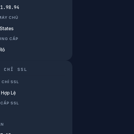
51.98.94
 MÁY CHỦ
States
UNG CẤP
Rõ
G CHỈ SSL
 CHỈ SSL
Hợp Lệ
 CẤP SSL
ẠN