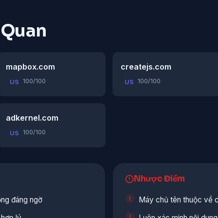
n Quan
mapbox.com
createjs.com
100/100
100/100
US
US
adkernel.com
100/100
US
Nhược Điểm
ổng đáng ngờ
Máy chủ tên thuộc về 
 hợp lý
Luôn xác minh nội dung 