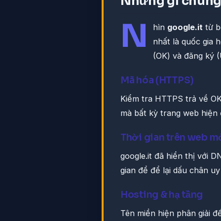
Những gì chúng 
N
hìn
google.it
từ b
nhất là quốc gia h
(OK) và đăng ký 
Mã hóa (HTTPS)
Kiểm tra HTTPS trả về OK.
mà bất kỳ trang web hiện 
Thời gian trên web m
google.it đã hiển thị với 
gian để để lại dấu chân uy 
Hosting & hạ tầng
Tên miền hiện phân giải 