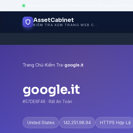
Powered by trustworthy infrastructure
·
API uptime: 99.95%
AssetCabinet
KIỂM TRA XEM TRANG WEB CÓ AN TOÀN KHÔNG
Trang Chủ
›
Kiểm Tra
›
google.it
google.it
#57DE6F46 · Rất An Toàn
United States
142.251.98.94
HTTPS Hợp Lệ