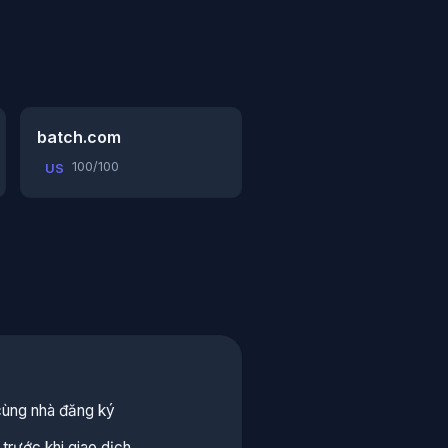
batch.com
100/100
US
cùng nhà đăng ký
trước khi giao dịch