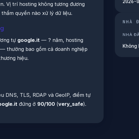
2026-
. Vị trí hosting không tương đương
t thẩm quyền nào xử lý dữ liệu.
NHÀ 
ng
NHÀ Đ
ương tự
google.it
— ? năm, hosting
Không 
ệ — thường bao gồm cả doanh nghiệp
thương hiệu.
iệu DNS, TLS, RDAP và GeoIP, điểm tự
ogle.it
đứng ở
90/100
(
very_safe
).