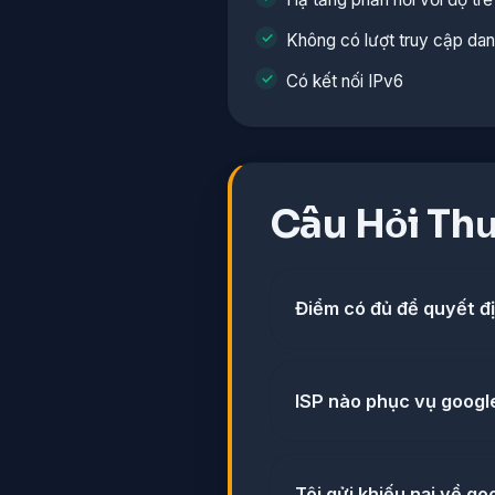
Không có lượt truy cập da
Có kết nối IPv6
Câu Hỏi Th
Điểm có đủ để quyết đ
ISP nào phục vụ google
Tôi gửi khiếu nại về go