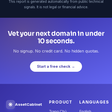
This report is generated automatically from public technical
signals. It is not legal or financial advice.
Vet your next domain in under
10 seconds.
No signup. No credit card. No hidden quotas.
Start a free check →
PRODUCT
LANGUAGES
AssetCabinet
Trang Chủ
English