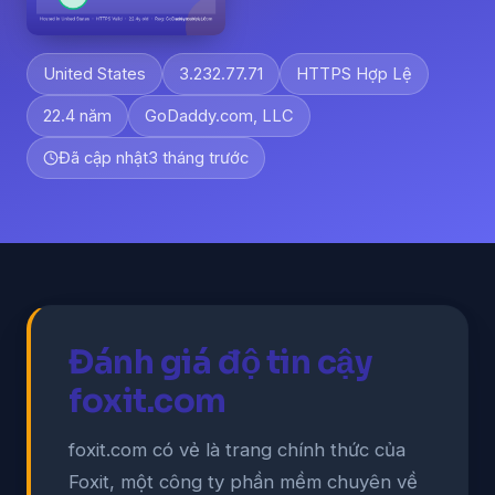
United States
3.232.77.71
HTTPS Hợp Lệ
22.4 năm
GoDaddy.com, LLC
Đã cập nhật
3 tháng trước
Đánh giá độ tin cậy
foxit.com
foxit.com có vẻ là trang chính thức của
Foxit, một công ty phần mềm chuyên về