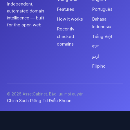
Independent,
Features
Português
automated domain
intelligence — built
How it works
Bahasa
for the open web.
Indonesia
Recently
checked
Tiếng Việt
domains
বাংলা
اردو
Filipino
© 2026 AssetCabinet. Bảo lưu mọi quyền.
Chính Sách Riêng Tư
Điều Khoản
·