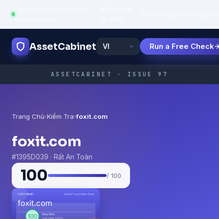
Powered by trustworthy
API uptime:
·
Tính Năng
Cách Dùng
Phổ
infrastructure
99.95%
AssetCabinet
Run a Free Check
ASSETCABINET · ISSUE 97
Trang Chủ
›
Kiểm Tra
›
foxit.com
foxit.com
#1395D039 · Rất An Toàn
100
/ 100