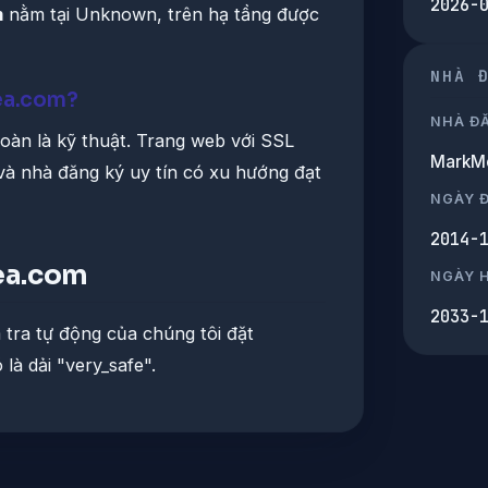
2026-
m
nằm tại Unknown, trên hạ tầng được
NHÀ 
ea.com?
NHÀ Đ
oàn là kỹ thuật. Trang web với SSL
MarkMo
 và nhà đăng ký uy tín có xu hướng đạt
NGÀY 
2014-
nea.com
NGÀY 
2033-
 tra tự động của chúng tôi đặt
là dải "very_safe".