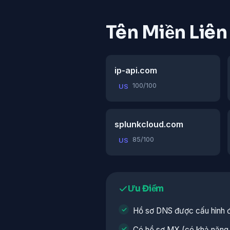
Tên Miền Liê
ip-api.com
100/100
US
splunkcloud.com
85/100
US
Ưu Điểm
Hồ sơ DNS được cấu hình 
Có hồ sơ MX (có khả năng 