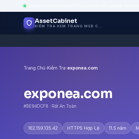
Powered by trustworthy infrastructure
·
API uptime: 99.95%
AssetCabinet
KIỂM TRA XEM TRANG WEB CÓ AN TOÀN KHÔNG
Trang Chủ
›
Kiểm Tra
›
exponea.com
exponea.com
#BE94DCF8 · Rất An Toàn
162.159.135.42
HTTPS Hợp Lệ
11.5 năm
M