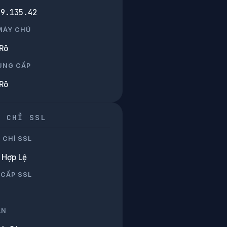
59.135.42
 MÁY CHỦ
Rõ
UNG CẤP
Rõ
G CHỈ SSL
 CHỈ SSL
Hợp Lệ
 CẤP SSL
ẠN