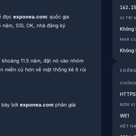
162.1
ể đọc
exponea.com
: quốc gia
VỊ TRÍ
5 năm, SSL OK, nhà đăng ký
Không 
NHÀ C
Không 
 khoảng 11.5 năm, đặt nó vào nhóm
n miền cũ hơn về mặt thống kê ít rủi
CHỨN
CHỨNG
HTTPS 
 bày bởi
exponea.com
phân giải
ĐƠN VỊ
WE1
HẾT H