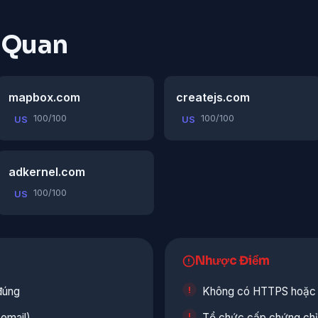
n Quan
mapbox.com
createjs.com
100/100
100/100
US
US
adkernel.com
100/100
US
Nhược Điểm
đúng
Không có HTTPS hoặc c
email)
Tổ chức cấp chứng chỉ 