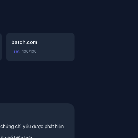
batch.com
100/100
US
hứng chỉ yếu được phát hiện
ít phổ biến hơn