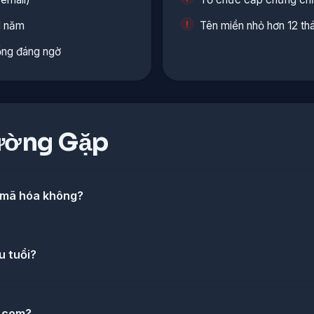
1 năm
Tên miền nhỏ hơn 12 th
ổng đáng ngờ
ường Gặp
 mã hóa không?
u tuổi?
a.com?