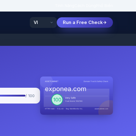
Tính Năng
Cách Dùng
Phổ Biến
Run a Free Check
/ 100