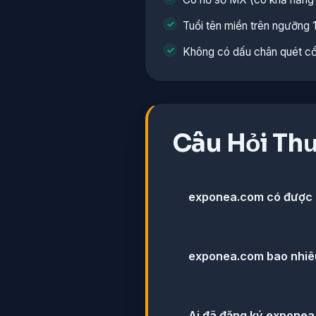
Tuổi tên miền trên ngưỡng 
Không có dấu chân quét c
Câu Hỏi Th
exponea.com có được
exponea.com bao nhiê
Ai đã đăng ký expone