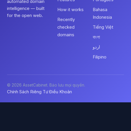
automated domain
intelligence — built
How it works
Bahasa
for the open web.
Indonesia
Recently
checked
Tiếng Việt
domains
বাংলা
اردو
Filipino
© 2026 AssetCabinet. Bảo lưu mọi quyền.
Chính Sách Riêng Tư
Điều Khoản
·