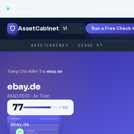
Powered by trustworthy
API uptime:
·
Tính Năng
Cách Dùng
Phổ
infrastructure
99.95%
AssetCabinet
Run a Free Check
ASSETCABINET · ISSUE 97
Trang Chủ
›
Kiểm Tra
›
ebay.de
ebay.de
#8AD31E00 · An Toàn
77
/ 100