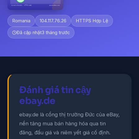
Romania
104.117.76.26
HTTPS Hợp Lệ
Đã cập nhật
3 tháng trước
Đánh giá tin cậy
ebay.de
ebay.de là cổng thị trường Đức của eBay,
nền tảng mua bán hàng hóa qua tin
đăng, đấu giá và niêm yết giá cố định.