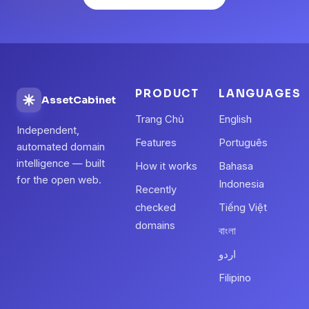
PRODUCT
LANGUAGES
AssetCabinet
Trang Chủ
English
Independent,
Features
Português
automated domain
intelligence — built
How it works
Bahasa
for the open web.
Indonesia
Recently
checked
Tiếng Việt
domains
বাংলা
اردو
Filipino