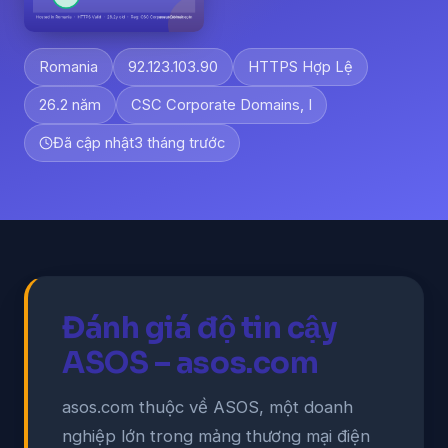
Romania
92.123.103.90
HTTPS Hợp Lệ
26.2 năm
CSC Corporate Domains, I
Đã cập nhật
3 tháng trước
Đánh giá độ tin cậy
ASOS – asos.com
asos.com thuộc về ASOS, một doanh
nghiệp lớn trong mảng thương mại điện