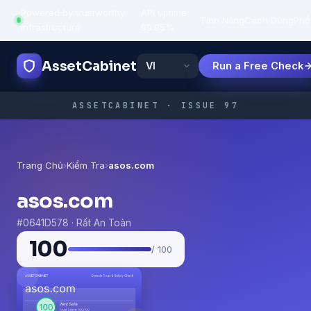
Powered by trustworthy
API uptime:
·
Tính Năng
Cách Dùng
Phổ
infrastructure
99.95%
AssetCabinet
Run a Free Check
ASSETCABINET · ISSUE 97
Trang Chủ
›
Kiểm Tra
›
asos.com
asos.com
#0641D578 · Rất An Toàn
100
/ 100