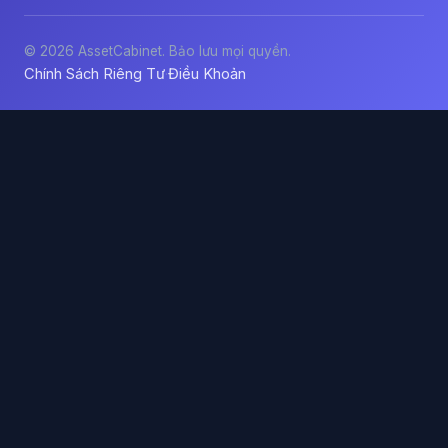
© 2026 AssetCabinet. Bảo lưu mọi quyền.
Chính Sách Riêng Tư
Điều Khoản
·