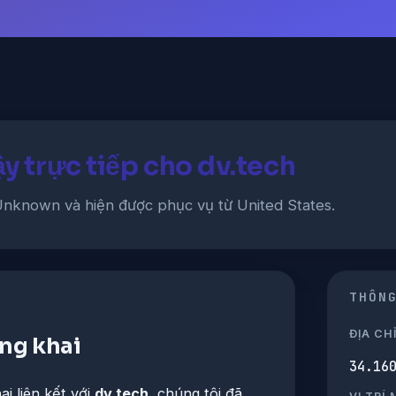
ậy trực tiếp cho dv.tech
nknown và hiện được phục vụ từ United States.
THÔN
ĐỊA CHỈ
ông khai
34.16
i liên kết với
dv.tech
, chúng tôi đã