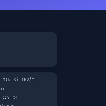
G TIN KỸ THUẬT
 IP
0.228.132