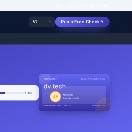
Tính Năng
Cách Dùng
Phổ Biến
Run a Free Check
/ 100