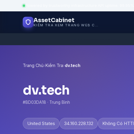
Powered by trustworthy infrastructure
·
API uptime: 99.95%
AssetCabinet
KIỂM TRA XEM TRANG WEB CÓ AN TOÀN KHÔNG
Trang Chủ
›
Kiểm Tra
›
dv.tech
dv.tech
#BD03DA18 · Trung Bình
United States
34.160.228.132
Không Có HTT