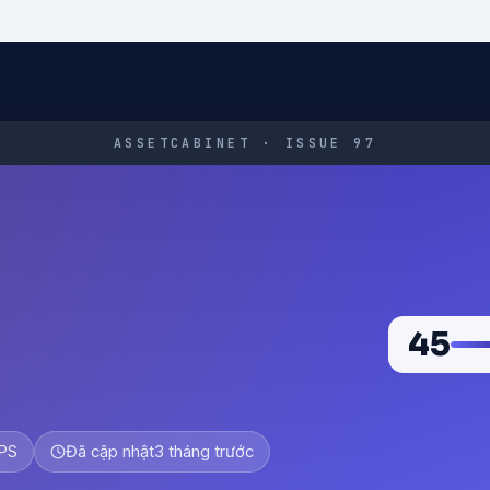
ASSETCABINET · ISSUE 97
45
PS
Đã cập nhật
3 tháng trước