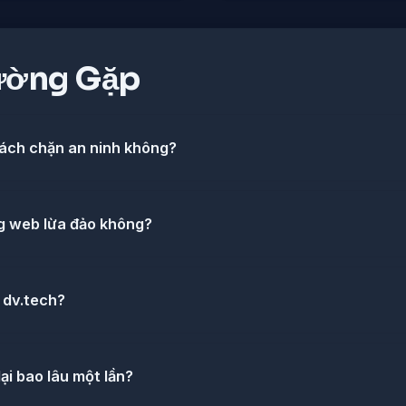
ường Gặp
sách chặn an ninh không?
ng web lừa đảo không?
 dv.tech?
ại bao lâu một lần?