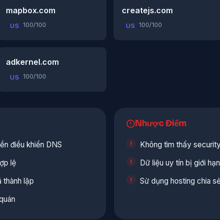
mapbox.com
createjs.com
100/100
100/100
US
US
adkernel.com
100/100
US
Nhược Điểm
ền điều khiển DNS
Không tìm thấy security
ợp lệ
Dữ liệu uy tín bị giới h
 thành lập
Sử dụng hosting chia s
 quán