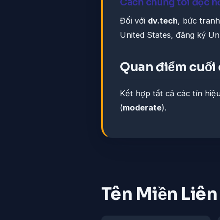
Cách chúng tôi đọc h
Đối với
dv.tech
, bức tran
United States, đăng ký U
Quan điểm cuối
Kết hợp tất cả các tín hiệ
(
moderate
).
Tên Miền Liê