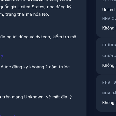
VỊ TRÍ
 quốc gia United States, nhà đăng ký
United 
m, trạng thái mã hóa No.
NHÀ C
Không 
giữa người dùng và dv.tech, kiểm tra mã
CHỨN
CHỨNG
u?
Không
 được đăng ký khoảng ? năm trước
NHÀ 
NHÀ Đ
h
trên mạng Unknown, về mặt địa lý
Không 