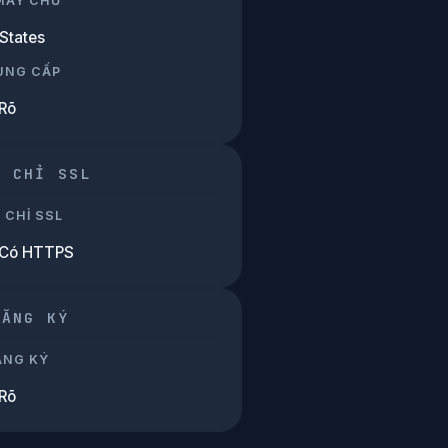
 MÁY CHỦ
States
UNG CẤP
Rõ
G CHỈ SSL
 CHỈ SSL
 Có HTTPS
ĐĂNG KÝ
ĂNG KÝ
Rõ