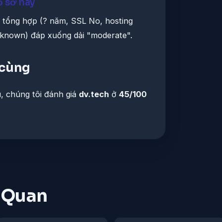
ồ sơ này
h tổng hợp (? năm, SSL No, hosting
nknown) đáp xuống dải "moderate".
 cùng
u, chúng tôi đánh giá
dv.tech
ở
45/100
n Quan