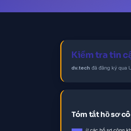
Kiểm tra tin c
dv.tech
đã đăng ký qua U
Tóm tắt hồ sơ c
ừ các hồ sơ công kha