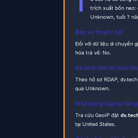
T
trích xuất bốn neo:
Unknown, tuổi ? nă
Bảo vệ truyền tải
Đối với dữ liệu di chuyển 
hóa trả về: No.
dv.tech tồn tại bao lâ
Theo hồ sơ RDAP, dv.tech
qua Unknown.
Nhà cung cấp hạ tầng
Tra cứu GeoIP đặt
dv.tec
tại United States.