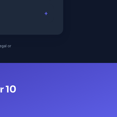
legal or
r 10