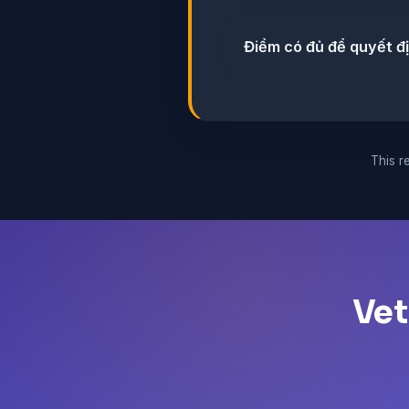
Điểm có đủ để quyết đ
This re
Vet