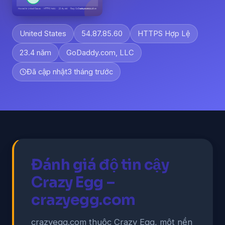
United States
54.87.85.60
HTTPS Hợp Lệ
23.4 năm
GoDaddy.com, LLC
Đã cập nhật
3 tháng trước
Đánh giá độ tin cậy
Crazy Egg –
crazyegg.com
crazyegg.com thuộc Crazy Egg, một nền