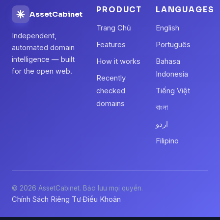
PRODUCT
LANGUAGES
AssetCabinet
Trang Chủ
English
Independent,
Features
Português
automated domain
intelligence — built
How it works
Bahasa
for the open web.
Indonesia
Recently
checked
Tiếng Việt
domains
বাংলা
اردو
Filipino
© 2026 AssetCabinet. Bảo lưu mọi quyền.
Chính Sách Riêng Tư
Điều Khoản
·