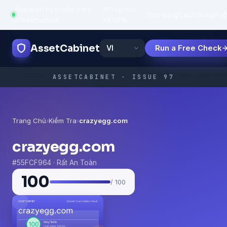
Powered by trustworthy
API uptime:
·
Tính Năng
Cách Dùng
Phổ
infrastructure
99.95%
AssetCabinet
Run a Free Check
ASSETCABINET · ISSUE 97
Trang Chủ
›
Kiểm Tra
›
crazyegg.com
crazyegg.com
#55FCF964 · Rất An Toàn
100
/ 100