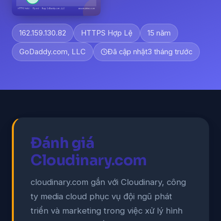
162.159.130.82
HTTPS Hợp Lệ
15 năm
GoDaddy.com, LLC
Đã cập nhật
3 tháng trước
Đánh giá
Cloudinary.com
cloudinary.com gắn với Cloudinary, công
ty media cloud phục vụ đội ngũ phát
triển và marketing trong việc xử lý hình