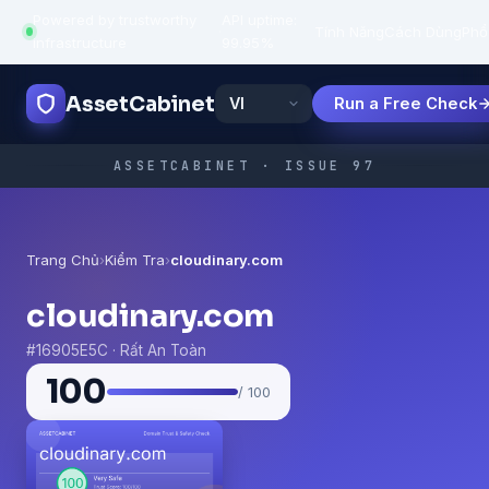
Powered by trustworthy
API uptime:
·
Tính Năng
Cách Dùng
Phổ
infrastructure
99.95%
AssetCabinet
Run a Free Check
ASSETCABINET · ISSUE 97
Trang Chủ
›
Kiểm Tra
›
cloudinary.com
cloudinary.com
#16905E5C · Rất An Toàn
100
/ 100