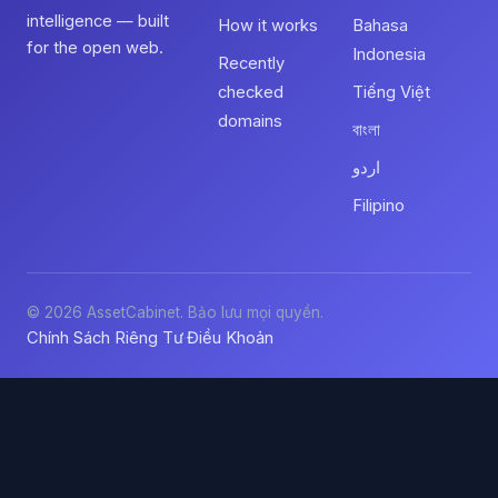
intelligence — built
How it works
Bahasa
for the open web.
Indonesia
Recently
checked
Tiếng Việt
domains
বাংলা
اردو
Filipino
© 2026 AssetCabinet. Bảo lưu mọi quyền.
Chính Sách Riêng Tư
Điều Khoản
·