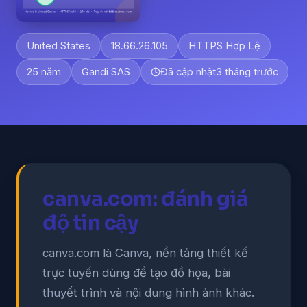
United States
18.66.26.105
HTTPS Hợp Lệ
25 năm
Gandi SAS
Đã cập nhật
3 tháng trước
canva.com: đánh giá
độ tin cậy
canva.com là Canva, nền tảng thiết kế
trực tuyến dùng để tạo đồ họa, bài
thuyết trình và nội dung hình ảnh khác.