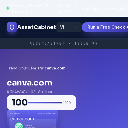
Powered by trustworthy
API uptime:
·
Tính Năng
Cách Dùng
Phổ
infrastructure
99.95%
AssetCabinet
Run a Free Check
ASSETCABINET · ISSUE 97
Trang Chủ
›
Kiểm Tra
›
canva.com
canva.com
#C54EA417 · Rất An Toàn
100
/ 100