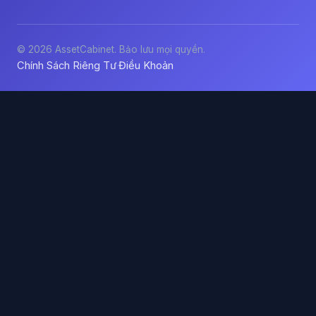
© 2026 AssetCabinet. Bảo lưu mọi quyền.
Chính Sách Riêng Tư
Điều Khoản
·