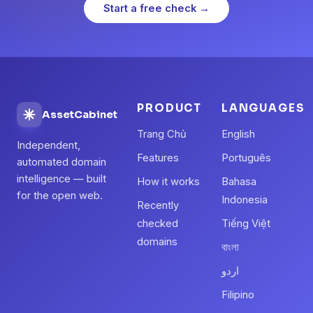
Start a free check →
PRODUCT
LANGUAGES
AssetCabinet
Trang Chủ
English
Independent,
Features
Português
automated domain
intelligence — built
How it works
Bahasa
for the open web.
Indonesia
Recently
checked
Tiếng Việt
domains
বাংলা
اردو
Filipino