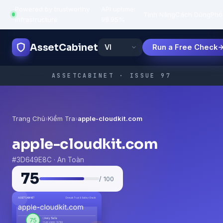
Powered by trustworthy
API uptime:
·
Tính Năng
Cách Dùng
Phổ
infrastructure
99.95%
AssetCabinet
Run a Free Check
ASSETCABINET · ISSUE 97
Trang Chủ
›
Kiểm Tra
›
apple-cloudkit.com
apple-cloudkit.com
#3D649E8C · An Toàn
75
/ 100