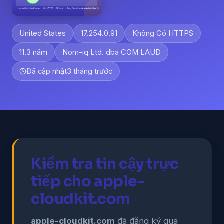
United States
17.254.0.91
Không Có HTTPS
11.3 năm
Nom-iq Ltd. dba COM LAUD
Đã cập nhật
3 tháng trước
Kiểm tra tin cậy trực
tiếp cho apple-
cloudkit.com
apple-cloudkit.com
đã đăng ký qua