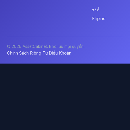
اردو
Filipino
© 2026 AssetCabinet. Bảo lưu mọi quyền.
Chính Sách Riêng Tư
Điều Khoản
·