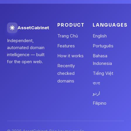
PRODUCT
LANGUAGES
AssetCabinet
Trang Chủ
English
Independent,
Features
Português
automated domain
intelligence — built
How it works
Bahasa
for the open web.
Indonesia
Recently
checked
Tiếng Việt
domains
বাংলা
اردو
Filipino