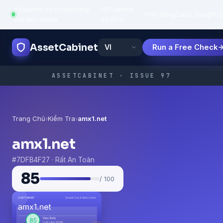
Powered by trustworthy
API uptime:
·
Tính Năng
Cách Dùng
Phổ
infrastructure
99.95%
AssetCabinet
Run a Free Check
ASSETCABINET · ISSUE 97
Trang Chủ
›
Kiểm Tra
›
amx1.net
amx1.net
#7DFB4F27 · Rất An Toàn
85
/ 100