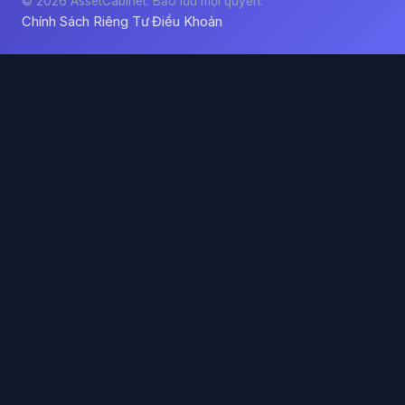
© 2026 AssetCabinet. Bảo lưu mọi quyền.
Chính Sách Riêng Tư
Điều Khoản
·