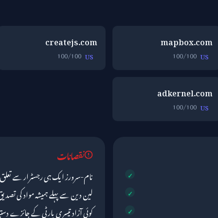
createjs.com
mapbox.com
100/100
100/100
US
US
adkernel.com
100/100
US
نقصانات
نام-سرورز ایک ہی رجسٹرار سے تعلق ر
لین دین سے پہلے ہمیشہ مواد کی تصدی
کوئی آزاد تیسری پارٹی کے جائزے دست