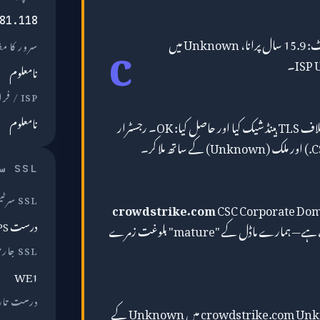
c
81.118
کا سنیپ شاٹ: 15.9 سال پرانا، Unknown میں
سرور کا م
نامعلوم
ISP / فراہم کنندہ
نامعلوم
ہم نے crowdstrike.com کے خلاف TLS ہینڈ شیک کیا اور حاصل کیا: OK۔ رجسٹرار
SSL سرٹیفکیٹ
SSL سرٹیفکیٹ
crowdstrike.com
CSC Corporate Dom
درست HTTPS
Inc. کے ذریعے تقریباً 15.9 سال سے ہے — ہمارے ماڈل کے "mature" بلوغت زمرے
SSL جاری کنندہ
WE1
درست تار
نیٹ ورک کے نقطہ نظر سے، crowdstrike.com Unknown میں Unknown کے