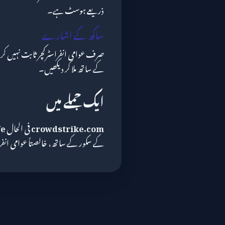
ذریعے ہوسٹ ہے۔
ساکھ کے اشارے
صرف عوامی انفراسٹرکچر ثابت نہیں ک
کے ساتھ ملا کر دیکھیں۔
ایک جملے میں
crowdstrike.com
فی الحال
fe
کے سکور کے ساتھ، خالصتاً عوامی انفرا