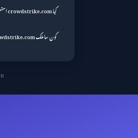
کیا crowdstrike.com استعمال کرنا محفوظ ہے؟
کون سا ملک crowdstrike.com چلاتا ہے؟
It