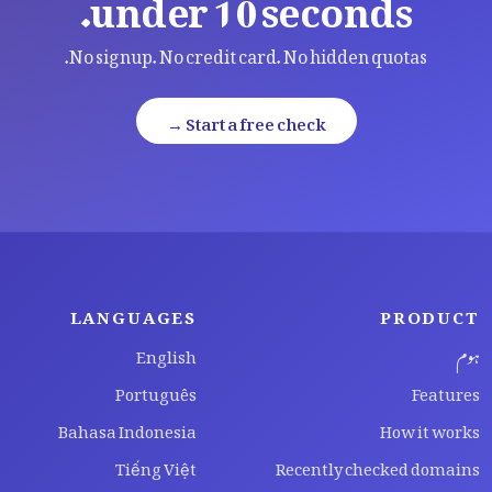
under 10 seconds.
No signup. No credit card. No hidden quotas.
Start a free check →
LANGUAGES
PRODUCT
ہوم
English
Português
Features
Bahasa Indonesia
How it works
Tiếng Việt
Recently checked domains