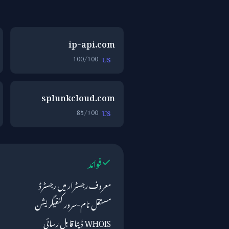
ip-api.com
100/100
US
splunkcloud.com
85/100
US
فوائد
معروف رجسٹرار میں رجسٹرڈ
مستقل نام-سرور کنفیگریشن
WHOIS ڈیٹا قابل رسائی