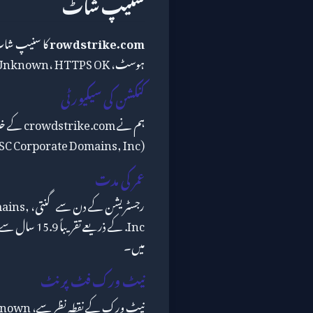
سنیپ شاٹ
rowdstrike.com
ہوسٹ، ISP Unknown، HTTPS OK۔
کنکشن کی سیکیورٹی
(CSC Corporate Domains, Inc.) اور ملک (Unknown) کے ساتھ ملا کر۔
عمر کی مدت
رجسٹریشن کے دن سے گنتی،
ains,
میں۔
نیٹ ورک فٹ پرنٹ