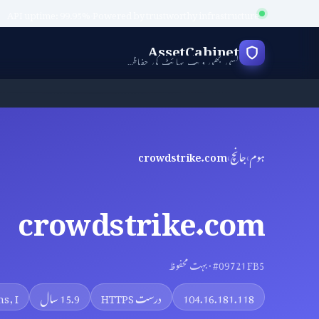
API uptime: 99.95%
·
Powered by trustworthy infrastructure
AssetCabinet
کسی بھی ویب سائٹ کی حفاظت کی جانچ کریں
ہوم
›
جانچ
›
crowdstrike.com
crowdstrike.com
#09721FB5 · بہت محفوظ
104.16.181.118
درست HTTPS
15.9 سال
s, I