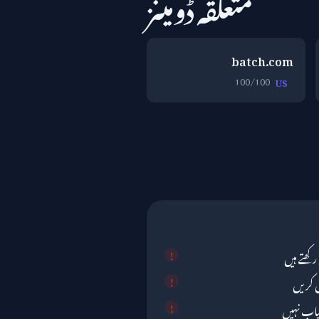
متعلقہ ڈومینز
batch.com
100/100
US
کھتے ہیں
ق کریں
یاب نہیں