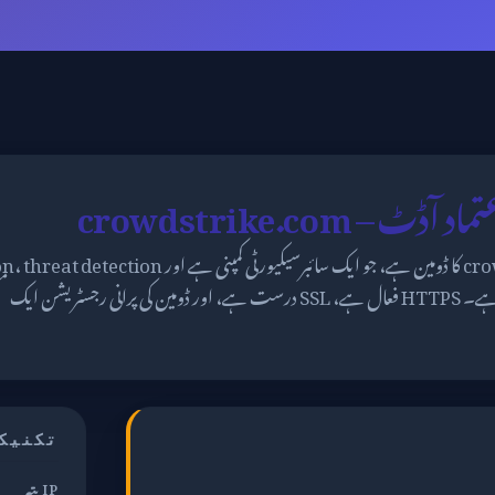
تکنیک
IP پتہ