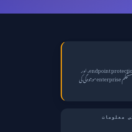
crowdstrike.com CrowdStrike کا ڈومین ہے، جو ایک سائبرسیکیورٹی کمپنی ہے اور endpoint protection، threat detection، اور
incident response پر کام کرتی ہے۔ HTTPS فعال ہے، SSL درست ہے، اور ڈومین کی پرانی رجسٹریشن ایک مستحکم enterprise موجودگی کی
ی معلومات