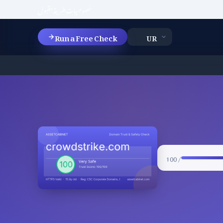
خصوصیات
طریقہ
مقبول
Run a Free Check
/ 100