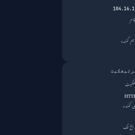
104.16.1
قام
یخ تک