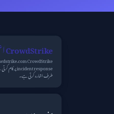
CrowdStrike اعتماد آڈٹ – crowdstrike.com
طرف اشارہ کرتی ہے۔