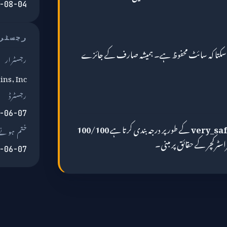
-08-04
رجسٹر
ر سکتا کہ سائٹ محفوظ ہے۔ ہمیشہ صارف کے جائزے
رجسٹرار
ns, Inc.
رجسٹرڈ
-06-07
very_sa
کے طور پر درجہ بندی کرتا ہے
100/100
ختم ہونے 
سٹرکچر کے حقائق پر مبنی۔
-06-07