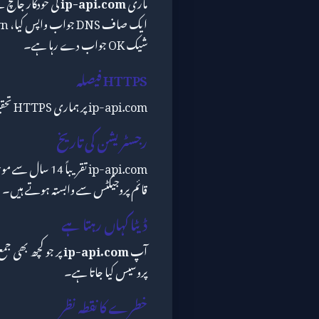
ماری
ip-api.com
شیک OK جواب دے رہا ہے۔
HTTPS فیصلہ
ip-api.com پر ہماری HTTPS تحقیقات اس کے ساتھ ختم ہوئیں: OK۔
رجسٹریشن کی تاریخ
ip-api.com تقریب
قائم پروجیکٹس سے وابستہ ہوتے ہیں۔
ڈیٹا کہاں رہتا ہے
آپ
ip-api.com
پروسیس کیا جاتا ہے۔
خطرے کا نقطہ نظر