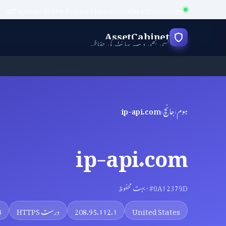
API uptime: 99.95%
·
Powered by trustworthy infrastructure
AssetCabinet
کسی بھی ویب سائٹ کی حفاظت کی جانچ کریں
ہوم
›
جانچ
›
ip-api.com
ip-api.com
#0A12379D · بہت محفوظ
United States
208.95.112.1
درست HTTPS
14