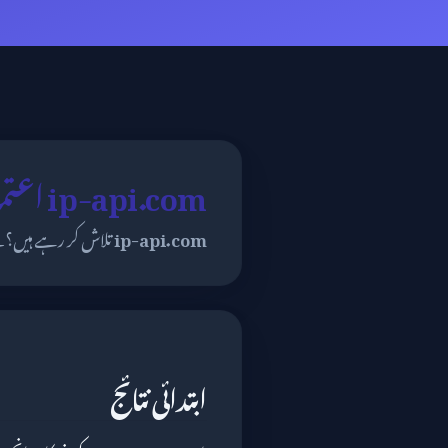
ip-api.com اعتماد کے لیے کیسے سکور کرتا ہے؟
ip-api.com
تلاش کر رہے ہیں؟ ن
ابتدائی نتائج