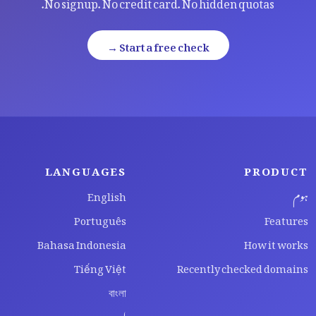
No signup. No credit card. No hidden quotas.
Start a free check →
LANGUAGES
PRODUCT
ہوم
English
Português
Features
Bahasa Indonesia
How it works
Tiếng Việt
Recently checked domains
বাংলা
اردو