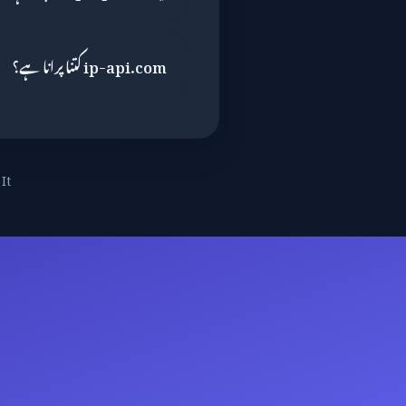
ip-api.com کتنا پرانا ہے؟
It