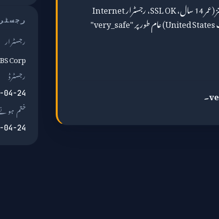
ip-api.com کے پروفائل والے ڈومینز (عمر 14 سال، SSL OK، رجسٹرار Internet
Domain Service BS Corp، ملک United States) عام طور پر "very_safe"
رجسٹر
رجسٹرار
 BS Corp
رجسٹرڈ
ve
۔
-04-24
ختم ہونے 
-04-24