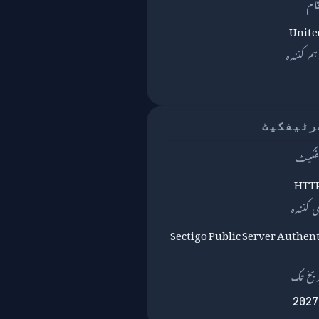
قام
Unite
Sectigo Public Server Authen
یخ تک
2027