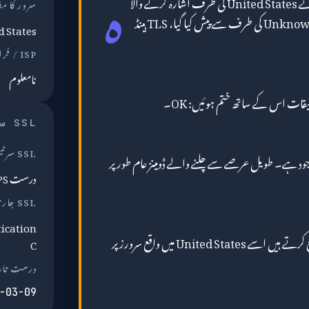
ہ
کی خودکار جانچ نے United States کی طرف اشارہ کرنے والا
سرور کا م
ایک صاف DNS جواب واپس کیا، Unknown کی طرف سے پیش کیا گیا، TLS ہینڈ
d States
ISP / فراہم کنندہ
نامعلوم
SSL سرٹیفکیٹ
SSL سرٹیفکیٹ
اً 14 سال سے موجود ہے۔ طویل عرصے سے چلنے والے ڈومینز عام طور پر
درست HTTPS
SSL جاری کنندہ
tication
پر جو کچھ بھی جمع کرتے ہیں اسے United States میں واقع سرورز پر
C
درست تار
-03-09