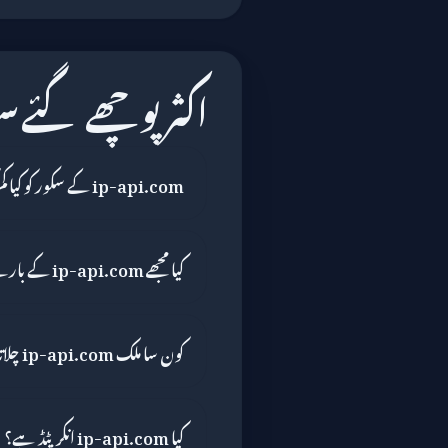
اکثر پوچھے گئے 
ip-api.com کے سکور کو کیا کم کیا؟
کیا مجھے ip-api.com کے بارے میں فکر کرنی چاہیے؟
کون سا ملک ip-api.com چلاتا ہے؟
کیا ip-api.com انکرپٹڈ ہے؟