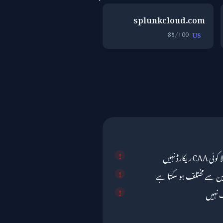
splunkcloud.com
85/100
US
عین سے مختلف ہو سکتا ہے