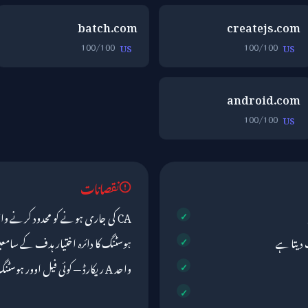
batch.com
createjs.com
100/100
100/100
US
US
android.com
100/100
US
نقصانات
CA کی جاری ہونے کو محدود کرنے والا کوئی CAA ریکارڈ نہیں
 دیتا ہے
ہوسٹنگ کا دائرہ اختیار ہدف کے سام
واحد A ریکارڈ — کوئی فیل اوور ہوسٹنگ نہیں