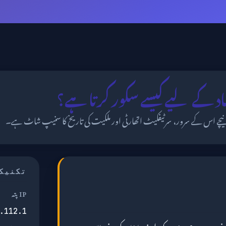
یچے اس کے سرور، سرٹیفکیٹ اتھارٹی اور ملکیت کی تاریخ کا سنیپ شاٹ ہے۔
تکنیک
IP پتہ
.112.1