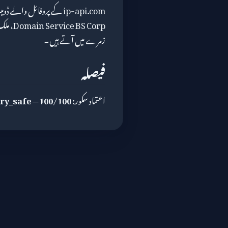
زمرے میں آتے ہیں۔
فیصلہ
اعتماد سکور:
100/100
—
ry_safe