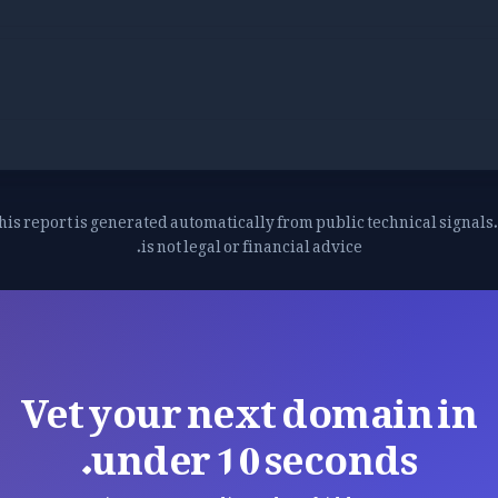
his report is generated automatically from public technical signals. 
is not legal or financial advice.
Vet your next domain in
under 10 seconds.