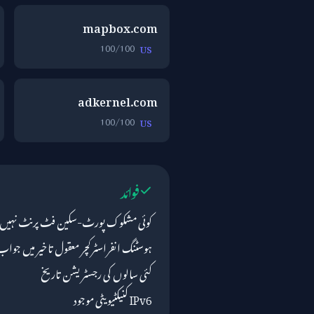
mapbox.com
100/100
US
adkernel.com
100/100
US
فوائد
کوئی مشکوک پورٹ-سکین فٹ پرنٹ نہیں
ہوسٹنگ انفراسٹرکچر معقول تاخیر میں جواب
کئی سالوں کی رجسٹریشن تاریخ
IPv6 کنیکٹیویٹی موجود