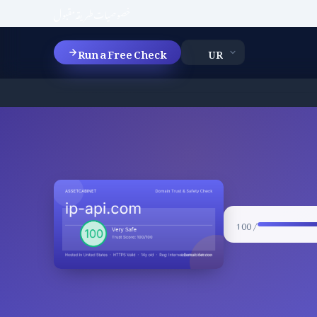
خصوصیات
طریقہ
مقبول
Run a Free Check
/ 100