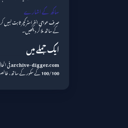
ساکھ کے اشارے
صرف عوامی انفراسٹرکچر ثابت نہیں ک
کے ساتھ ملا کر دیکھیں۔
ایک جملے میں
archive-digger.com
فی الح
100/100
کے سکور کے ساتھ، خالصتاً 