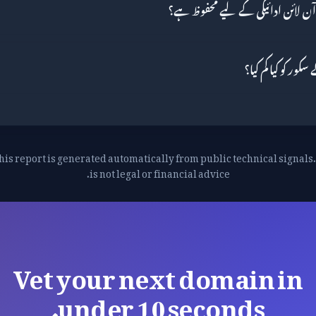
his report is generated automatically from public technical signals. 
is not legal or financial advice.
Vet your next domain in
under 10 seconds.