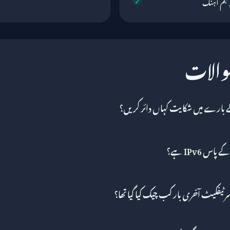
ھ ہم آہنگ
سوالات