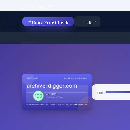
خصوصیات
طریقہ
مقبول
Run a Free Check
/ 100