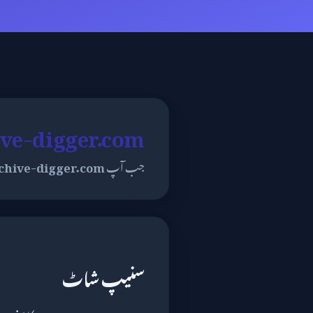
archive-digger.com کی بیک گر
جب آپ
chive-digger.com
سنیپ شاٹ