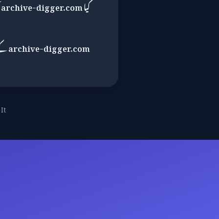
کیا archive-digger.com آن لائن ادائیگی کے لیے محفوظ ہے؟
archive-digger.com کے سکور کو کیا کم کیا؟
It