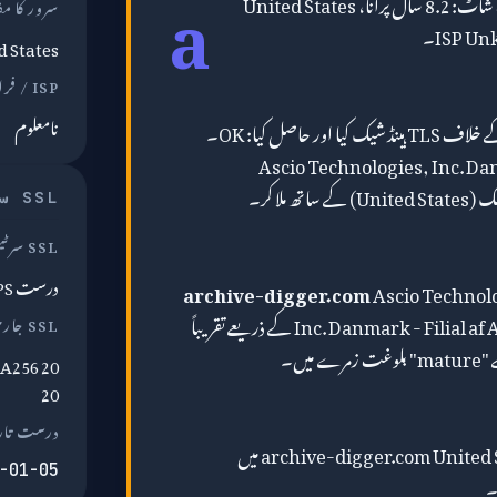
a
کا سنیپ شاٹ: 8.2 سال پرانا، United States
سرور کا م
d States
ISP / فراہم کنندہ
نامعلوم
ہم نے archive-digger.com کے خلاف TLS ہینڈ شیک کیا اور حاصل کیا: OK۔
Ascio Technologies, Inc. Danmark -
SSL سرٹیفکیٹ
SSL سرٹیفکیٹ
درست HTTPS
archive-digger.com
Ascio Technol
Inc. Danmark - Filial af Ascio technologies, Inc. USA کے ذریعے تقریباً
SSL جاری کنندہ
HA256 20
20
درست تار
نیٹ ورک کے نقطہ نظر سے، archive-digger.com United States میں
-01-05