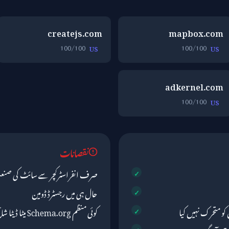
createjs.com
mapbox.com
100/100
100/100
US
US
adkernel.com
100/100
US
نقصانات
صرف انفراسٹرکچر سے سائٹ کی صنع
حال ہی میں رجسٹرڈ ڈومین
کو متحرک نہیں کیا
کوئی منظم Schema.org میٹا ڈیٹا شائع نہیں کیا گیا