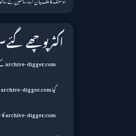
ہوسٹنگ کا ملک بیان کردہ سامعین کے سات
اکثر پوچھے گئے 
archive-digger.com کے بارے میں شکایت کہاں دائر کریں؟
کیا archive-digger.com کے پاس IPv6 ہے؟
archive-digger.com کا سرٹیفکیٹ آخری بار کب چیک کیا گیا تھا؟