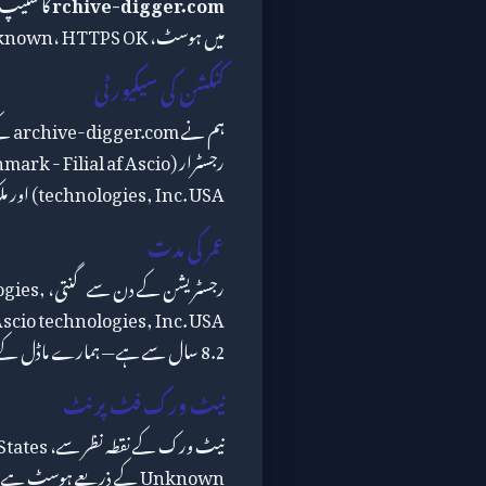
rchive-digger.com
میں ہوسٹ، ISP Unknown، HTTPS OK۔
کنکشن کی سیکیورٹی
رجسٹرار ( Filial af Ascio
technologies, Inc. USA) اور ملک (United States) کے ساتھ ملا کر۔
عمر کی مدت
رجسٹریشن کے دن سے گنتی،
ogies,
8.2 سال سے ہے — ہمارے ماڈل کے "mature" بلوغت زمرے میں۔
نیٹ ورک فٹ پرنٹ
Unknown کے ذریعے ہوسٹ ہے۔