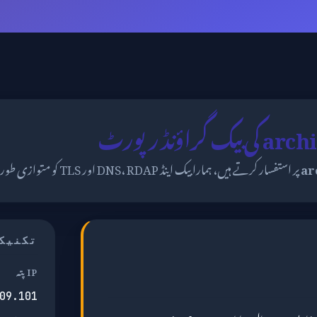
اؤنڈ رپورٹ
ar
پر استفسار کرتے ہیں، ہمارا بیک اینڈ DNS، RDAP اور TLS کو متوازی طور پر مارتا ہے۔
تکنیک
IP پتہ
09.101