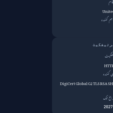
قام
Unite
DigiCert Global G2 TLS RSA S
یخ تک
2027