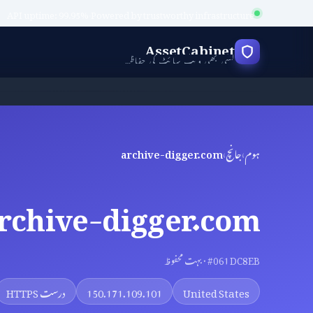
API uptime: 99.95%
·
Powered by trustworthy infrastructure
AssetCabinet
کسی بھی ویب سائٹ کی حفاظت کی جانچ کریں
ہوم
›
جانچ
›
archive-digger.com
rchive-digger.com
#061DC8EB · بہت محفوظ
United States
150.171.109.101
درست HTTPS