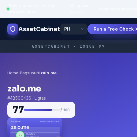
Powered by trustworthy
API uptime:
·
Features
Paano
Sikat
infrastructure
99.95%
AssetCabinet
Run a Free Check
ASSETCABINET · ISSUE 97
Home
›
Pagsusuri
›
zalo.me
zalo.me
#4B50C436 · Ligtas
77
/ 100