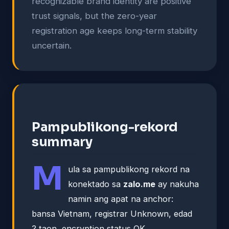
recognizable brand identity are positive
trust signals, but the zero-year
registration age keeps long-term stability
uncertain.
Pampublikong-rekord
summary
M
ula sa pampublikong rekord na
konektado sa
zalo.me
ay nakuha
namin ang apat na anchor:
bansa Vietnam, registrar Unknown, edad
? taon, encryption status OK.