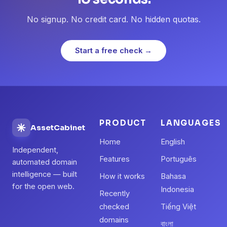
No signup. No credit card. No hidden quotas.
Start a free check →
PRODUCT
LANGUAGES
AssetCabinet
Home
English
Independent,
Features
Português
automated domain
intelligence — built
How it works
Bahasa
for the open web.
Indonesia
Recently
checked
Tiếng Việt
domains
বাংলা