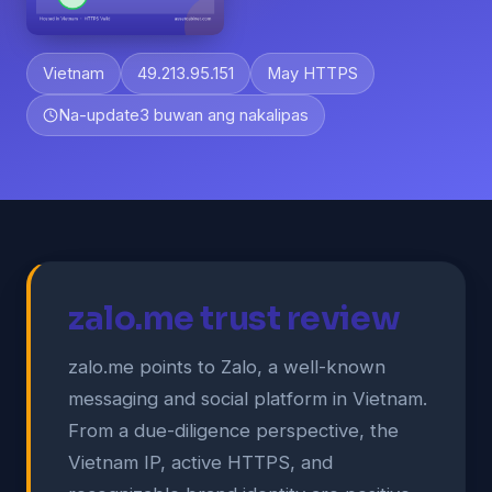
Vietnam
49.213.95.151
May HTTPS
Na-update
3 buwan ang nakalipas
zalo.me trust review
zalo.me points to Zalo, a well-known
messaging and social platform in Vietnam.
From a due-diligence perspective, the
Vietnam IP, active HTTPS, and