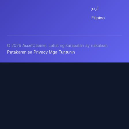
اردو
Filipino
© 2026 AssetCabinet. Lahat ng karapatan ay nakalaan.
Patakaran sa Privacy
Mga Tuntunin
·