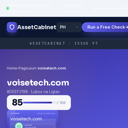
Powered by trustworthy
API uptime:
·
Features
Paano
Sikat
infrastructure
99.95%
AssetCabinet
Run a Free Check
ASSETCABINET · ISSUE 97
Home
›
Pagsusuri
›
voisetech.com
voisetech.com
#DEEF2198 · Lubos na Ligtas
85
/ 100