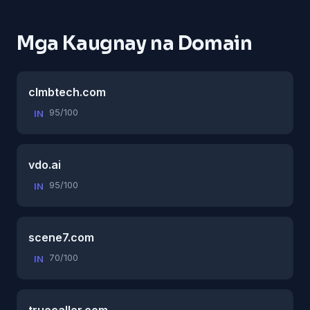
Mga Kaugnay na Domain
clmbtech.com
95/100
IN
vdo.ai
95/100
IN
scene7.com
70/100
IN
truecaller.com