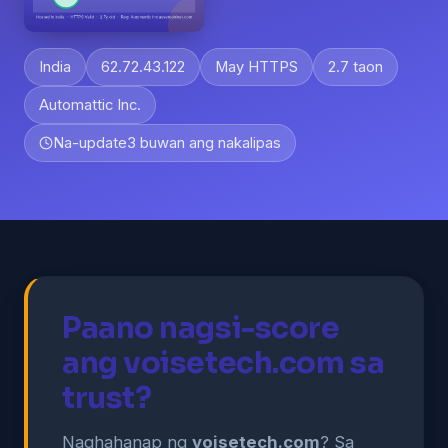
India
62.72.43.122
May HTTPS
2.7 taon
Automattic Inc.
Na-update
3 buwan ang nakalipas
Paano nagsi-score
ang voisetech.com sa
trust?
Naghahanap ng
voisetech.com
? Sa