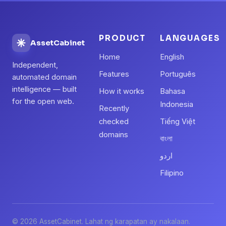
PRODUCT
LANGUAGES
AssetCabinet
Home
English
Independent,
Features
Português
automated domain
intelligence — built
How it works
Bahasa
for the open web.
Indonesia
Recently
checked
Tiếng Việt
domains
বাংলা
اردو
Filipino
© 2026 AssetCabinet. Lahat ng karapatan ay nakalaan.