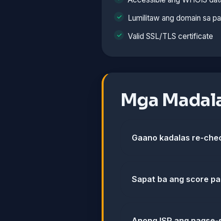
Lumilitaw ang domain sa p
Valid SSL/TLS certificate
Mga Madala
Gaano kadalas re-che
Sapat ba ang score p
Anong ISP ang nagse-