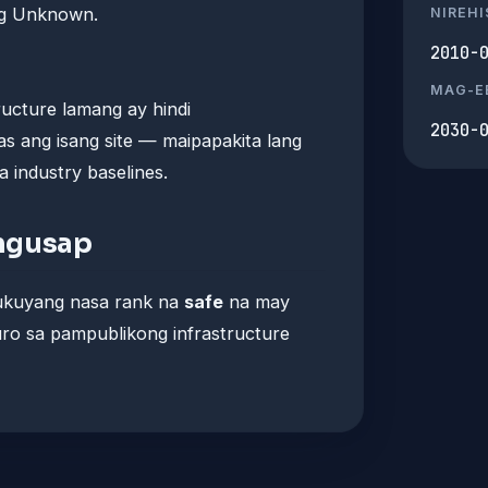
ng Unknown.
NIREH
2010-
MAG-E
ucture lamang ay hindi
2030-
s ang isang site — maipapakita lang
 industry baselines.
ngusap
ukuyang nasa rank na
safe
na may
uro sa pampublikong infrastructure