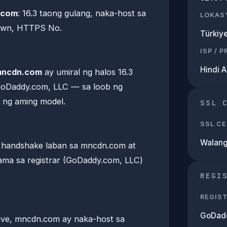
.com
: 16.3 taong gulang, naka-host sa
LOKAS
own, HTTPS No.
Türkiy
ISP / 
Hindi 
ncdn.com
ay umiral ng halos 16.3
GoDaddy.com, LLC — sa loob ng
 ng aming model.
SSL 
SSL CE
Walan
 handshake laban sa mncdn.com at
ama sa registrar (GoDaddy.com, LLC)
REGI
REGIS
GoDadd
ive, mncdn.com ay naka-host sa