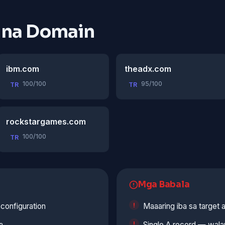
 na Domain
ibm.com
theadx.com
100/100
95/100
TR
TR
rockstargames.com
100/100
TR
Mga Babala
configuration
Maaaring iba sa target a
a
Single A record — walan