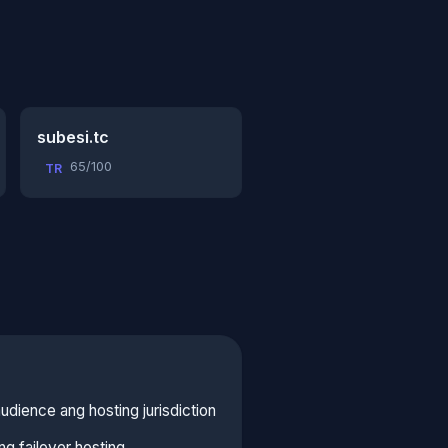
subesi.tc
65/100
TR
udience ang hosting jurisdiction
g failover hosting