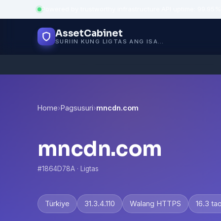
Powered by trustworthy infrastructure
·
API uptime: 99.95%
AssetCabinet
SURIIN KUNG LIGTAS ANG ISANG WEBSITE
Home
›
Pagsusuri
›
mncdn.com
mncdn.com
#1864D78A · Ligtas
Türkiye
31.3.4.110
Walang HTTPS
16.3 ta