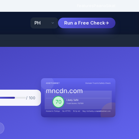
Features
Paano
Sikat
Run a Free Check
/ 100