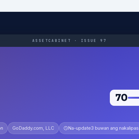
ASSETCABINET · ISSUE 97
70
on
GoDaddy.com, LLC
Na-update
3 buwan ang nakalipas