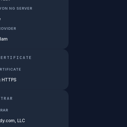
YON NG SERVER
e
PROVIDER
Alam
CERTIFICATE
RTIFICATE
g HTTPS
STRAR
TRAR
y.com, LLC