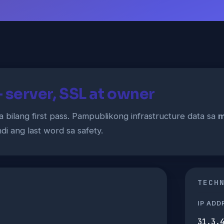
server, SSL at owner
a bilang first pass. Pampublikong infrastructure data sa
m
di ang last word sa safety.
TECH
IP ADD
31.3.