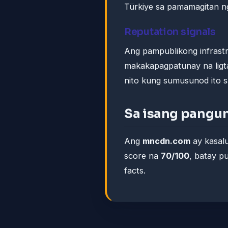
Türkiye sa pamamagitan 
Reputation signals
Ang pampublikong infrastr
makakapagpatunay na ligta
nito kung sumusunod ito sa
Sa isang pangu
Ang
mncdn.com
ay kasal
score na
70/100
, batay p
facts.