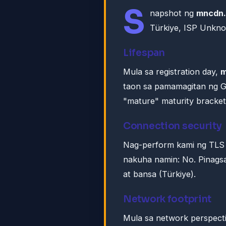
S
napshot ng
mncdn
Türkiye, ISP Unkn
Lifespan
Mula sa registration day,
m
taon sa pamamagitan ng 
"mature" maturity bracket
Connection security
Nag-perform kami ng TLS
nakuha namin: No. Pinags
at bansa (Türkiye).
Network footprint
Mula sa network perspect