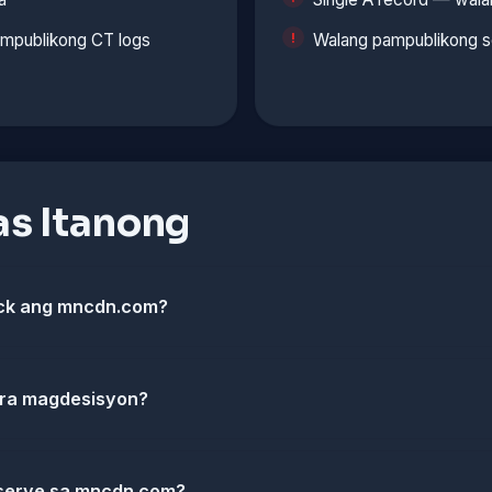
ampublikong CT logs
Walang pampublikong se
s Itanong
ck ang mncdn.com?
ara magdesisyon?
serve sa mncdn.com?