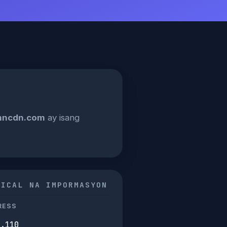
ncdn.com
ay isang
NICAL NA IMPORMASYON
RESS
4.110