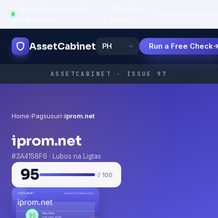
Powered by trustworthy
API uptime:
·
Features
Paano
Sikat
infrastructure
99.95%
AssetCabinet
Run a Free Check
ASSETCABINET · ISSUE 97
Home
›
Pagsusuri
›
iprom.net
iprom.net
#3A4158F6 · Lubos na Ligtas
95
/ 100