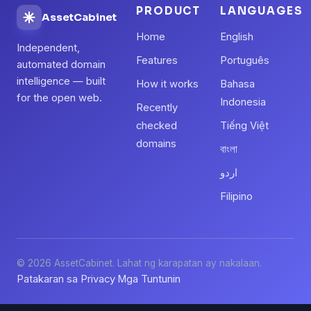
PRODUCT
LANGUAGES
AssetCabinet
Home
English
Independent,
Features
Português
automated domain
intelligence — built
How it works
Bahasa
for the open web.
Indonesia
Recently
checked
Tiếng Việt
domains
বাংলা
اردو
Filipino
© 2026 AssetCabinet. Lahat ng karapatan ay nakalaan.
Patakaran sa Privacy
Mga Tuntunin
·