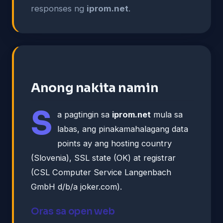
responses ng
iprom.net
.
Anong nakita namin
S
a pagtingin sa
iprom.net
mula sa
labas, ang pinakamahalagang data
points ay ang hosting country
(Slovenia), SSL state (OK) at registrar
(CSL Computer Service Langenbach
GmbH d/b/a joker.com).
Oras sa open web