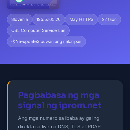
Slovenia
195.5.165.20
May HTTPS
22 taon
CSL Computer Service Lan
Na-update
3 buwan ang nakalipas
Pagbabasa ng mga
signal ng iprom.net
Ang mga numero sa ibaba ay galing
direkta sa live na DNS, TLS at RDAP