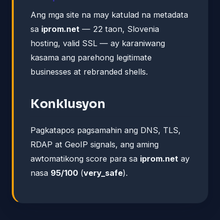
Ang mga site na may katulad na metadata
sa
iprom.net
— 22 taon, Slovenia
hosting, valid SSL — ay karaniwang
kasama ang parehong legitimate
businesses at rebranded shells.
Konklusyon
Pagkatapos pagsamahin ang DNS, TLS,
RDAP at GeoIP signals, ang aming
awtomatikong score para sa
iprom.net
ay
nasa
95/100
(
very_safe
).