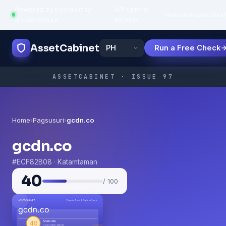
Powered by trustworthy
API uptime:
·
Features
Paano
Sikat
infrastructure
99.95%
AssetCabinet
Run a Free Check
ASSETCABINET · ISSUE 97
Home
›
Pagsusuri
›
gcdn.co
gcdn.co
#ECF82B08 · Katamtaman
40
/ 100