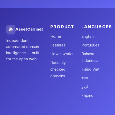
PRODUCT
LANGUAGES
AssetCabinet
Home
English
Independent,
Features
Português
automated domain
intelligence — built
How it works
Bahasa
for the open web.
Indonesia
Recently
checked
Tiếng Việt
domains
বাংলা
اردو
Filipino