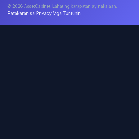
© 2026 AssetCabinet. Lahat ng karapatan ay nakalaan.
Patakaran sa Privacy
Mga Tuntunin
·