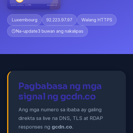
Luxembourg
92.223.97.97
Walang HTTPS
Na-update
3 buwan ang nakalipas
Pagbabasa ng mga
signal ng gcdn.co
Ang mga numero sa ibaba ay galing
direkta sa live na DNS, TLS at RDAP
responses ng
gcdn.co
.