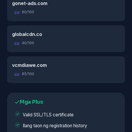
gonet-ads.com
60/100
LU
globalcdn.co
40/100
LU
vcmdiawe.com
85/100
LU
Mga Plus
Valid SSL/TLS certificate
Ilang taon ng registration history