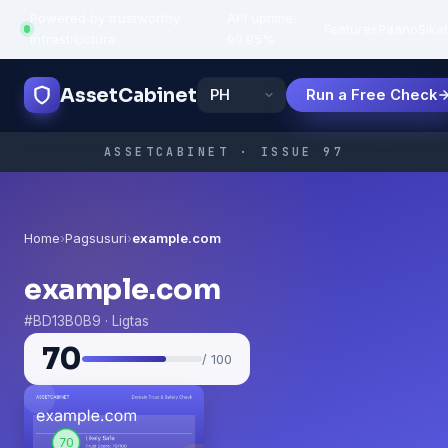
Powered by trustworthy
API uptime:
·
Features
Paano
Sikat
infrastructure
99.95%
AssetCabinet
Run a Free Check
ASSETCABINET · ISSUE 97
Home
›
Pagsusuri
›
example.com
example.com
#BD13B0B9 · Ligtas
70
/ 100