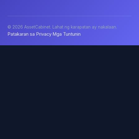
© 2026 AssetCabinet. Lahat ng karapatan ay nakalaan.
Patakaran sa Privacy
Mga Tuntunin
·