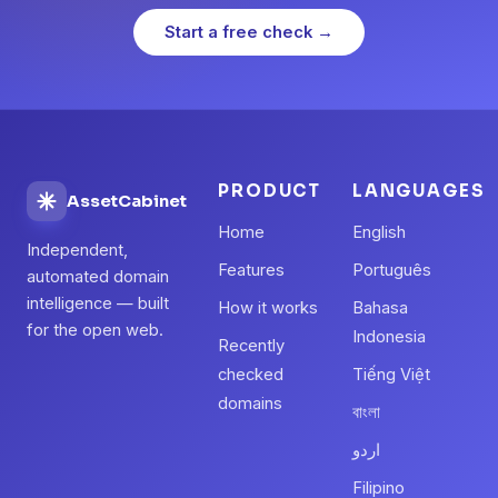
Start a free check →
PRODUCT
LANGUAGES
AssetCabinet
Home
English
Independent,
Features
Português
automated domain
intelligence — built
How it works
Bahasa
for the open web.
Indonesia
Recently
checked
Tiếng Việt
domains
বাংলা
اردو
Filipino