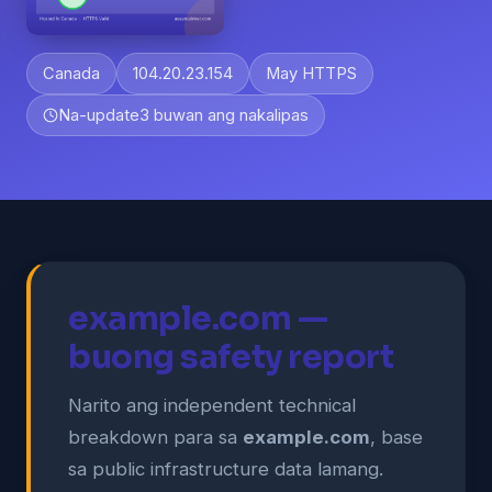
Canada
104.20.23.154
May HTTPS
Na-update
3 buwan ang nakalipas
example.com —
buong safety report
Narito ang independent technical
breakdown para sa
example.com
, base
sa public infrastructure data lamang.