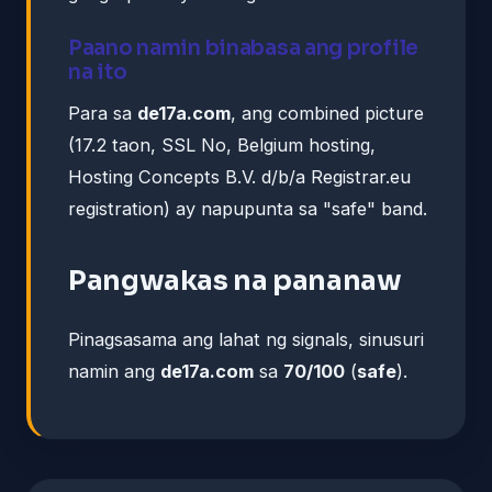
Paano namin binabasa ang profile
na ito
Para sa
de17a.com
, ang combined picture
(17.2 taon, SSL No, Belgium hosting,
Hosting Concepts B.V. d/b/a Registrar.eu
registration) ay napupunta sa "safe" band.
Pangwakas na pananaw
Pinagsasama ang lahat ng signals, sinusuri
namin ang
de17a.com
sa
70/100
(
safe
).