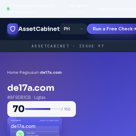
Powered by trustworthy
API uptime:
·
Features
Paano
Sikat
infrastructure
99.95%
AssetCabinet
Run a Free Check
ASSETCABINET · ISSUE 97
Home
›
Pagsusuri
›
de17a.com
de17a.com
#8F9DB1CB · Ligtas
70
/ 100