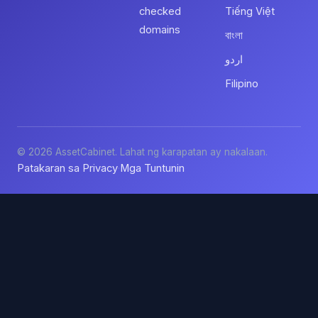
checked
Tiếng Việt
domains
বাংলা
اردو
Filipino
© 2026 AssetCabinet. Lahat ng karapatan ay nakalaan.
Patakaran sa Privacy
Mga Tuntunin
·