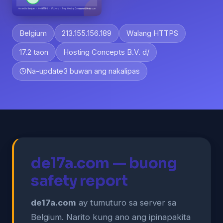
Belgium
213.155.156.189
Walang HTTPS
17.2 taon
Hosting Concepts B.V. d/
Na-update
3 buwan ang nakalipas
de17a.com — buong
safety report
de17a.com
ay tumuturo sa server sa
Belgium. Narito kung ano ang ipinapakita