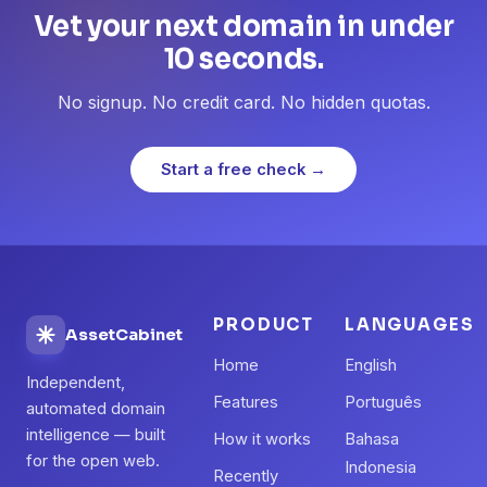
Vet your next domain in under
10 seconds.
No signup. No credit card. No hidden quotas.
Start a free check →
PRODUCT
LANGUAGES
AssetCabinet
Home
English
Independent,
Features
Português
automated domain
intelligence — built
How it works
Bahasa
for the open web.
Indonesia
Recently