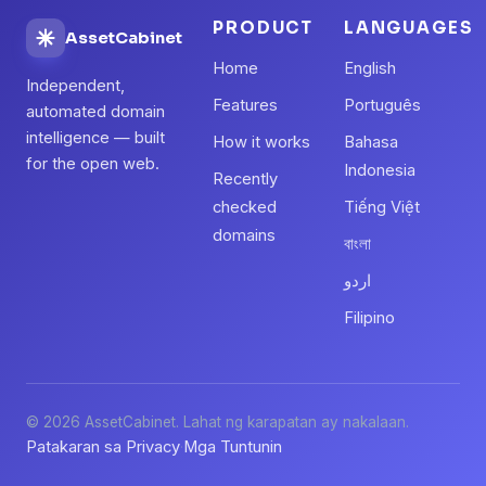
PRODUCT
LANGUAGES
AssetCabinet
Home
English
Independent,
Features
Português
automated domain
intelligence — built
How it works
Bahasa
for the open web.
Indonesia
Recently
checked
Tiếng Việt
domains
বাংলা
اردو
Filipino
© 2026 AssetCabinet. Lahat ng karapatan ay nakalaan.
Patakaran sa Privacy
Mga Tuntunin
·