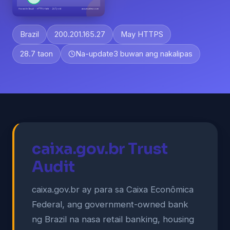
Brazil
200.201.165.27
May HTTPS
28.7 taon
Na-update
3 buwan ang nakalipas
caixa.gov.br Trust
Audit
caixa.gov.br ay para sa Caixa Econômica
Federal, ang government-owned bank
ng Brazil na nasa retail banking, housing