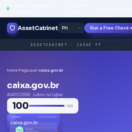
Powered by trustworthy
API uptime:
·
Features
Paano
Sikat
infrastructure
99.95%
AssetCabinet
Run a Free Check
ASSETCABINET · ISSUE 97
Home
›
Pagsusuri
›
caixa.gov.br
caixa.gov.br
#440C295B · Lubos na Ligtas
100
/ 100