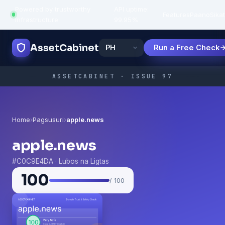
Powered by trustworthy
API uptime:
·
Features
Paano
Sikat
infrastructure
99.95%
AssetCabinet
Run a Free Check
ASSETCABINET · ISSUE 97
Home
›
Pagsusuri
›
apple.news
apple.news
#C0C9E4DA · Lubos na Ligtas
100
/ 100