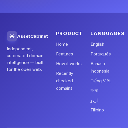
PRODUCT
LANGUAGES
AssetCabinet
Home
English
Independent,
Features
Português
automated domain
intelligence — built
How it works
Bahasa
for the open web.
Indonesia
Recently
checked
Tiếng Việt
domains
বাংলা
اردو
Filipino