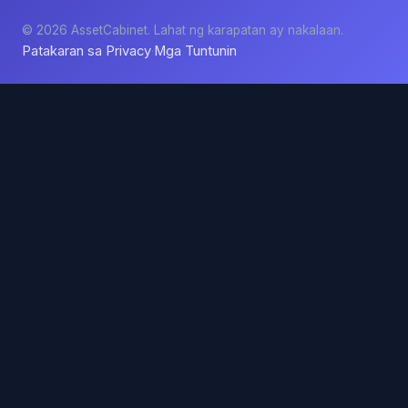
© 2026 AssetCabinet. Lahat ng karapatan ay nakalaan.
Patakaran sa Privacy
Mga Tuntunin
·