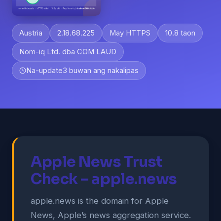
Austria
2.18.68.225
May HTTPS
10.8 taon
Nom-iq Ltd. dba COM LAUD
Na-update
3 buwan ang nakalipas
Apple News Trust
Check – apple.news
apple.news is the domain for Apple
News, Apple’s news aggregation service.