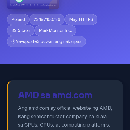
Poland
23.197.160.126
May HTTPS
39.5 taon
MarkMonitor Inc.
Na-update
3 buwan ang nakalipas
AMD sa amd.com
Ang amd.com ay official website ng AMD,
isang semiconductor company na kilala
sa CPUs, GPUs, at computing platforms.