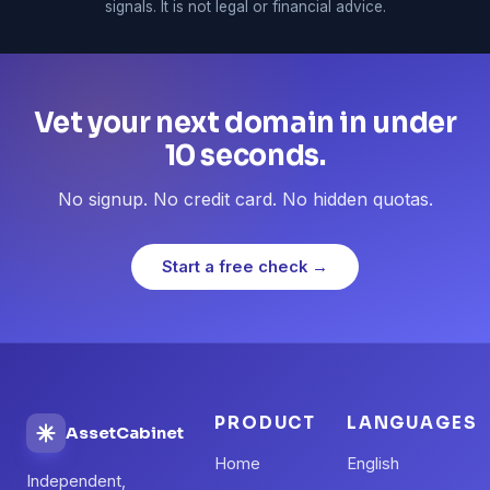
signals. It is not legal or financial advice.
Vet your next domain in under
10 seconds.
No signup. No credit card. No hidden quotas.
Start a free check →
PRODUCT
LANGUAGES
AssetCabinet
Home
English
Independent,