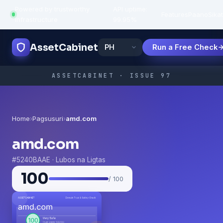
Powered by trustworthy
API uptime:
·
Features
Paano
Sikat
infrastructure
99.95%
AssetCabinet
Run a Free Check
ASSETCABINET · ISSUE 97
Home
›
Pagsusuri
›
amd.com
amd.com
#5240BAAE · Lubos na Ligtas
100
/ 100