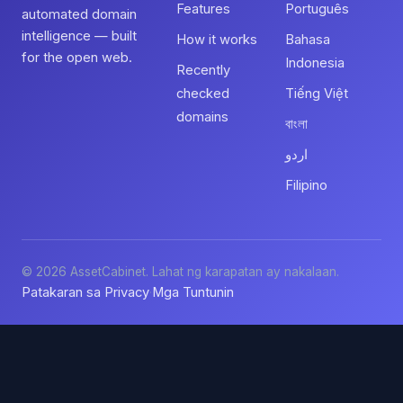
Features
Português
automated domain
intelligence — built
How it works
Bahasa
for the open web.
Indonesia
Recently
checked
Tiếng Việt
domains
বাংলা
اردو
Filipino
© 2026 AssetCabinet. Lahat ng karapatan ay nakalaan.
Patakaran sa Privacy
Mga Tuntunin
·