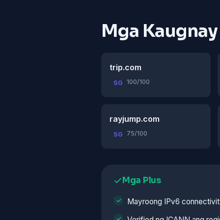
Mga Kaugnay
trip.com
100/100
SG
rayjump.com
75/100
SG
Mga Plus
Mayroong IPv6 connectivi
Verified ng ICANN ang regi