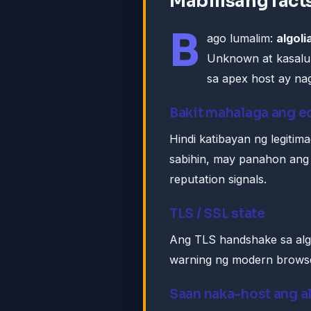
Mabilisang fact
B
ago lumalim:
algoli
Unknown at kasalu
sa apex host ay nag
Bakit mahalaga ang 
Hindi katibayan ng legitim
sabihin, may panahon an
reputation signals.
TLS / SSL state
Ang TLS handshake sa algol
warning ng modern browse
Saan naka-host ang al