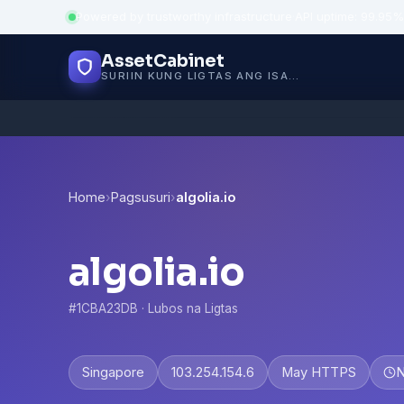
Powered by trustworthy infrastructure
·
API uptime: 99.95%
AssetCabinet
SURIIN KUNG LIGTAS ANG ISANG WEBSITE
Home
›
Pagsusuri
›
algolia.io
algolia.io
#1CBA23DB · Lubos na Ligtas
Singapore
103.254.154.6
May HTTPS
N