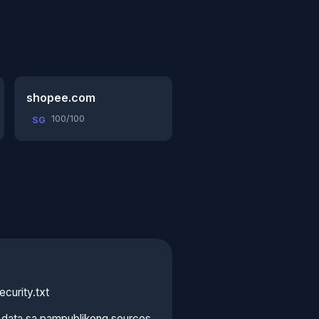
shopee.com
100/100
SG
curity.txt
n data sa pampublikong sources