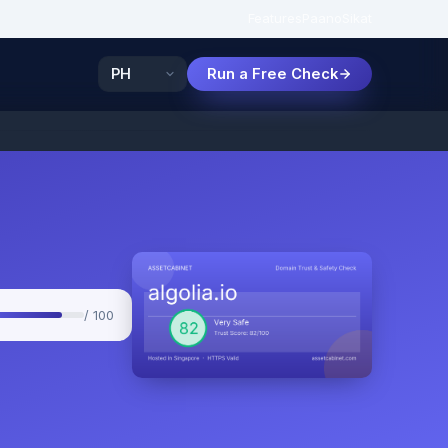
Features
Paano
Sikat
Run a Free Check
/ 100