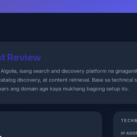
ust Review
a Algolia, isang search and discovery platform na ginaga
atalog discovery, at content retrieval. Base sa technical
ears ang domain age kaya mukhang bagong setup ito.
TECH
IP ADD