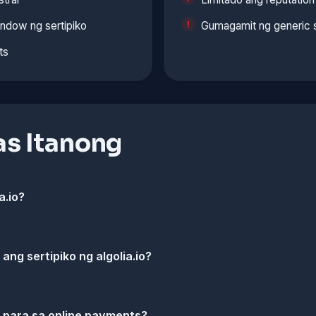
indow ng sertipiko
Gumagamit ng generic 
ts
s Itanong
a.io?
ang sertipiko ng algolia.io?
io para sa online payments?