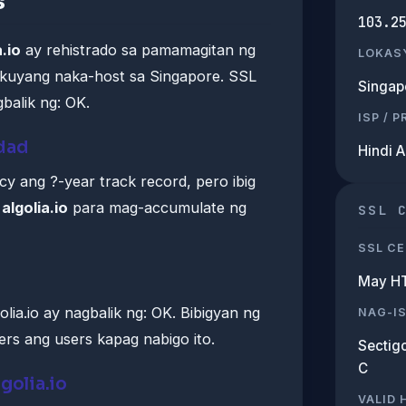
s
103.2
a.io
ay rehistrado sa pamamagitan ng
LOKAS
kuyang naka-host sa Singapore. SSL
Singap
balik ng: OK.
ISP / 
edad
Hindi 
acy ang ?-year track record, pero ibig
g
algolia.io
para mag-accumulate ng
SSL 
SSL CE
May H
ia.io ay nagbalik ng: OK. Bibigyan ng
NAG-I
rs ang users kapag nabigo ito.
Sectigo
C
golia.io
VALID