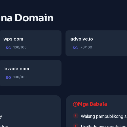
 na Domain
wps.com
advolve.io
100/100
70/100
SG
SG
lazada.com
100/100
SG
Mga Babala
ty
Walang pampublikong se
strar
Limitado ang reputatio