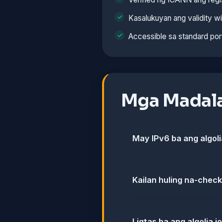
Kasalukuyan ang validity w
Accessible sa standard por
Mga Madala
May IPv6 ba ang algoli
Kailan huling na-check 
Ligtas ba ang algolia.