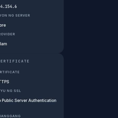
54.154.6
YON NG SERVER
ore
PROVIDER
Alam
CERTIFICATE
RTIFICATE
TTPS
SYU NG SSL
 Public Server Authentication
 HANGGANG