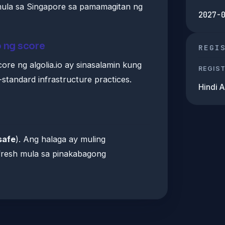
 mula sa Singapore sa pamamagitan ng
2027-
o ng score
REGI
re ng algolia.io ay sinasalamin kung
REGIS
standard infrastructure practices.
Hindi 
safe
). Ang halaga ay muling
resh mula sa pinakabagong