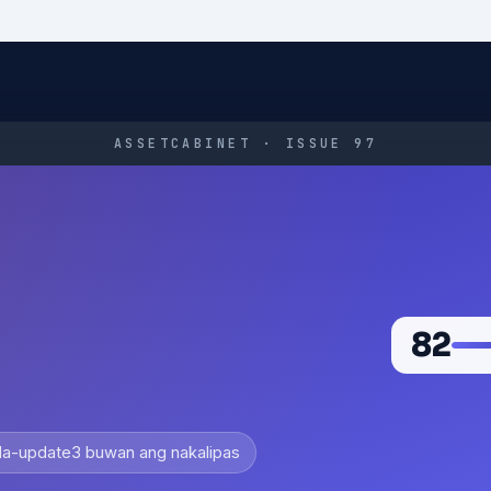
ASSETCABINET · ISSUE 97
82
a-update
3 buwan ang nakalipas